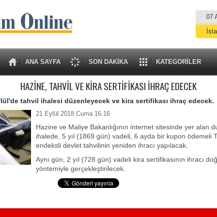
07 
İst
A
ANA SAYFA
SON DAKİKA
KATEGORİLER
HAZİNE, TAHVİL VE KİRA SERTİFİKASI İHRAÇ EDECEK
ül'de tahvil ihalesi düzenleyecek ve kira sertifikası ihraç edecek.
21 Eylül 2018 Cuma 16:16
Hazine ve Maliye Bakanlığının internet sitesinde yer alan 
ihalede, 5 yıl (1869 gün) vadeli, 6 ayda bir kupon ödemeli
endeksli devlet tahvilinin yeniden ihracı yapılacak.
Aynı gün, 2 yıl (728 gün) vadeli kira sertifikasının ihracı do
yöntemiyle gerçekleştirilecek.