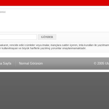
akaret, rencide edici cümleler veya imalar, inançlara saldırı içeren, imla kuralları ile yazılmam
r kullanılmayan ve büyük harflerle yazılmış yorumlar onaylanmamaktadır.
a Sayfa
Normal Görünüm
© 2005 Ul