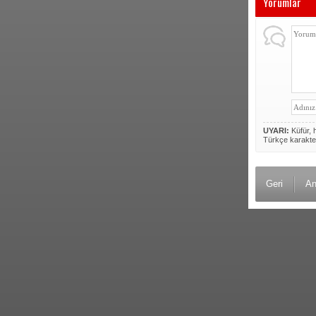
Yorumlar
UYARI:
Küfür, h
Türkçe karakte
Geri
An