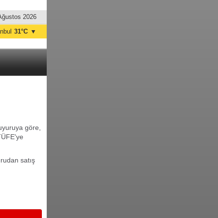
Ağustos 2026
anbul
31°C
▼
nkara
33°C
duyuruya göre,
 TÜFE'ye
ğrudan satış