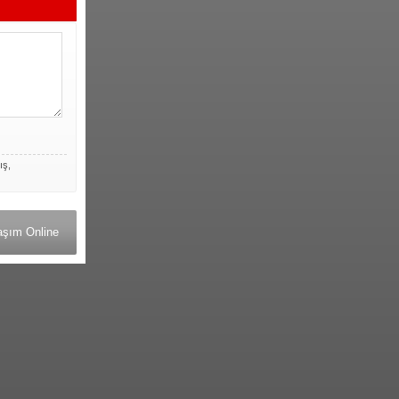
ış,
aşım Online