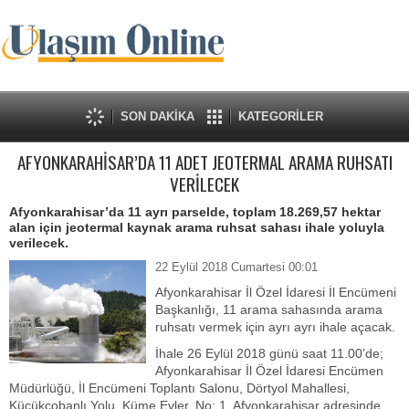
SON DAKİKA
KATEGORİLER
AFYONKARAHİSAR’DA 11 ADET JEOTERMAL ARAMA RUHSATI
VERİLECEK
Afyonkarahisar’da 11 ayrı parselde, toplam 18.269,57 hektar
alan için jeotermal kaynak arama ruhsat sahası ihale yoluyla
verilecek.
22 Eylül 2018 Cumartesi 00:01
Afyonkarahisar İl Özel İdaresi İl Encümeni
Başkanlığı, 11 arama sahasında arama
ruhsatı vermek için ayrı ayrı ihale açacak.
İhale 26 Eylül 2018 günü saat 11.00’de;
Afyonkarahisar İl Özel İdaresi Encümen
Müdürlüğü, İl Encümeni Toplantı Salonu, Dörtyol Mahallesi,
Küçükçobanlı Yolu, Küme Evler, No: 1, Afyonkarahisar adresinde