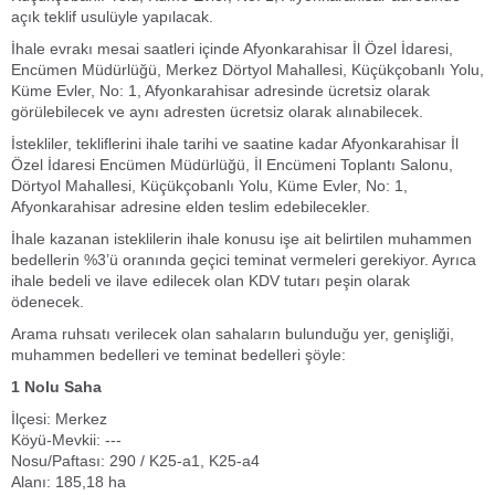
açık teklif usulüyle yapılacak.
İhale evrakı mesai saatleri içinde Afyonkarahisar İl Özel İdaresi,
Encümen Müdürlüğü, Merkez Dörtyol Mahallesi, Küçükçobanlı Yolu,
Küme Evler, No: 1, Afyonkarahisar adresinde ücretsiz olarak
görülebilecek ve aynı adresten ücretsiz olarak alınabilecek.
İstekliler, tekliflerini ihale tarihi ve saatine kadar Afyonkarahisar İl
Özel İdaresi Encümen Müdürlüğü, İl Encümeni Toplantı Salonu,
Dörtyol Mahallesi, Küçükçobanlı Yolu, Küme Evler, No: 1,
Afyonkarahisar adresine elden teslim edebilecekler.
İhale kazanan isteklilerin ihale konusu işe ait belirtilen muhammen
bedellerin %3’ü oranında geçici teminat vermeleri gerekiyor. Ayrıca
ihale bedeli ve ilave edilecek olan KDV tutarı peşin olarak
ödenecek.
Arama ruhsatı verilecek olan sahaların bulunduğu yer, genişliği,
muhammen bedelleri ve teminat bedelleri şöyle:
1 Nolu Saha
İlçesi: Merkez
Köyü-Mevkii: ---
Nosu/Paftası: 290 / K25-a1, K25-a4
Alanı: 185,18 ha