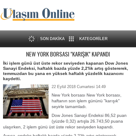
SON DAKİKA
KATEGORİLER
NEW YORK BORSASI "KARIŞIK" KAPANDI
İki işlem günü üst üste rekor seviyeden kapanan Dow Jones
Sanayi Endeksi, haftalık bazda yüzde 2,2'lik artış göstererek,
temmuzdan bu yana en yüksek haftalık yüzdelik kazancını
kaydetti.
22 Eylül 2018 Cumartesi 14:49
New York borsası New York borsası,
haftanın son işlem gününü "karışık"
seyirle tamamladı.
Dow Jones Sanayi Endeksi 86,52 puan
(yüzde 0,32) artışla 26.743,50 puana
ulaşırken, 2 işlem günü üst üste rekor seviyeden kapandı.
Ayrıca, endeks haftalık bazda yüzde 2,2'lik artış göstererek,