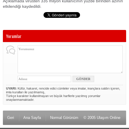
Açıklamada virüsten 335 milyon kullanıcının yüzde birinden azının
etkilendiği kaydedildi.
Yorumlar
UYARI:
Küfür, hakaret, rencide edici cümleler veya imalar, inançlara saldırı içeren,
imla kuralları ile yazılmamış,
Türkçe karakter kullanılmayan ve büyük harflerle yazılmış yorumlar
onaylanmamaktadır.
Geri
Ana Sayfa
Normal Görünüm
© 2005 Ulaşım Online