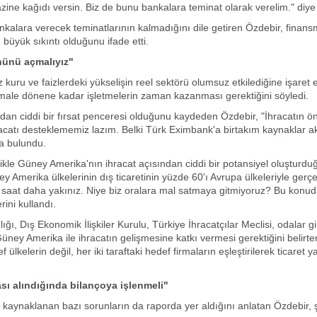
zine kağıdı versin. Biz de bunu bankalara teminat olarak verelim." diye
nkalara verecek teminatlarının kalmadığını dile getiren Özdebir, finan
 büyük sıkıntı olduğunu ifade etti.
nünü açmalıyız"
 kuru ve faizlerdeki yükselişin reel sektörü olumsuz etkilediğine işaret 
male dönene kadar işletmelerin zaman kazanması gerektiğini söyledi.
ndan ciddi bir fırsat penceresi olduğunu kaydeden Özdebir, "İhracatın 
catı desteklememiz lazım. Belki Türk Eximbank'a birtakım kaynaklar akta
a bulundu.
likle Güney Amerika'nın ihracat açısından ciddi bir potansiyel oluşturdu
y Amerika ülkelerinin dış ticaretinin yüzde 60'ı Avrupa ülkeleriyle gerçe
 saat daha yakınız. Niye biz oralara mal satmaya gitmiyoruz? Bu konu
rini kullandı.
ığı, Dış Ekonomik İlişkiler Kurulu, Türkiye İhracatçılar Meclisi, odalar 
Güney Amerika ile ihracatın gelişmesine katkı vermesi gerektiğini belirt
ülkelerin değil, her iki taraftaki hedef firmaların eşleştirilerek ticaret 
ası alındığında bilançoya işlenmeli"
 kaynaklanan bazı sorunların da raporda yer aldığını anlatan Özdebir,