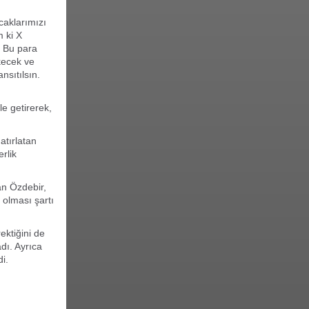
caklarımızı
m ki X
. Bu para
kecek ve
nsıtılsın.
le getirerek,
atırlatan
rlik
an Özdebir,
 olması şartı
ektiğini de
dı. Ayrıca
i.