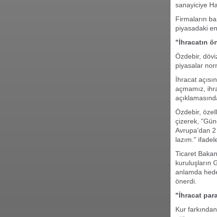
sanayiciye Ha
Firmaların ba
piyasadaki en
"İhracatın ö
Özdebir, döviz
piyasalar nor
İhracat açısı
açmamız, ihra
açıklamasınd
Özdebir, özel
çizerek, "Güne
Avrupa'dan 2
lazım." ifadele
Ticaret Bakanl
kuruluşların 
anlamda hedef 
önerdi.
"İhracat par
Kur farkından