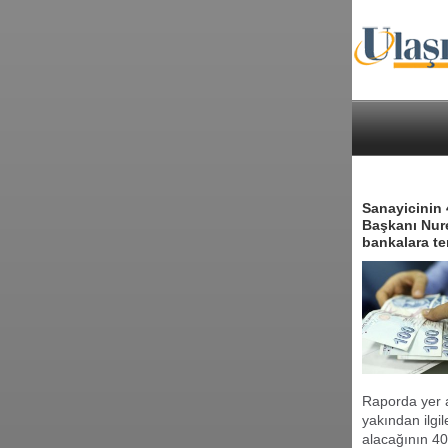
Sanayicinin 
Başkanı Nure
bankalara te
Raporda yer a
yakından ilgil
alacağının 40 m