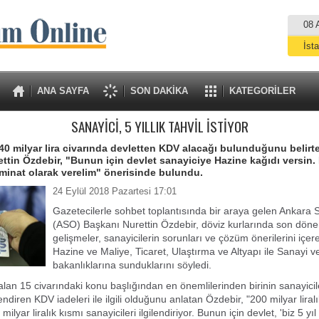
08 
İst
A
ANA SAYFA
SON DAKİKA
KATEGORİLER
SANAYİCİ, 5 YILLIK TAHVİL İSTİYOR
40 milyar lira civarında devletten KDV alacağı bulunduğunu belir
ttin Özdebir, "Bunun için devlet sanayiciye Hazine kağıdı versin.
minat olarak verelim" önerisinde bulundu.
24 Eylül 2018 Pazartesi 17:01
Gazetecilerle sohbet toplantısında bir araya gelen Ankara
(ASO) Başkanı Nurettin Özdebir, döviz kurlarında son dö
gelişmeler, sanayicilerin sorunları ve çözüm önerilerini içer
Hazine ve Maliye, Ticaret, Ulaştırma ve Altyapı ile Sanayi v
bakanlıklarına sunduklarını söyledi.
lan 15 civarındaki konu başlığından en önemlilerinden birinin sanayicil
endiren KDV iadeleri ile ilgili olduğunu anlatan Özdebir, "200 milyar lira
ilyar liralık kısmı sanayicileri ilgilendiriyor. Bunun için devlet, 'biz 5 yıl