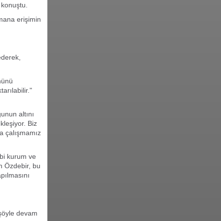
 konuştu.
smana erişimin
ederek,
önünü
rılabilir."
ğunun altını
kleşiyor. Biz
da çalışmamız
gibi kurum ve
en Özdebir, bu
yapılmasını
 şöyle devam