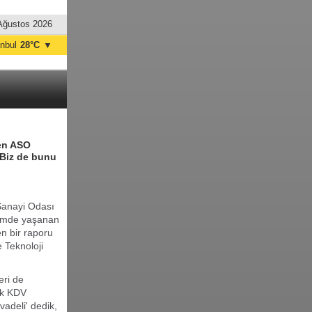
Ağustos 2026
anbul
28°C
▼
nkara
32°C
ten ASO
 Biz de bunu
 Sanayi Odası
nemde yaşanan
en bir raporu
e Teknoloji
eri de
lık KDV
 vadeli' dedik,