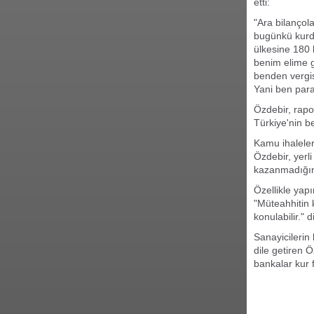
etti:
"Ara bilançol
bugünkü kurda
ülkesine 180 b
benim elime 
benden vergis
Yani ben par
Özdebir, rapor
Türkiye'nin b
Kamu ihaleleri
Özdebir, yerli
kazanmadığın
Özellikle yap
"Müteahhitin 
konulabilir." 
Sanayicilerin
dile getiren 
bankalar kur f