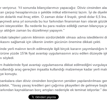
ar veriyoruz. Yıl sonunda bilançolarımızı yapacağız. Döviz cinsinden ala
n çarpıp hesaplarımıza o şekilde intikal ettirmemiz lazım. İyi de diyeli
in dolarlık mal ihraç ettim. O zaman dolar 4 liraydı, şimdi dolar 6,5 lira
geçmedi ama yıl sonunda bu kur farkından finansman karı olarak gözü
ini isteyecekler. Bu nedenle bu para realize edildiği zaman bilançoya ya
ayı aldığım zaman bu düzeltmeyi yapayım."
daki talepleri yatırım ikliminin sürdürülebilir olması adına istediklerini di
ekasını sağlamak için ülkenin üretim gücünün önemine dikkati çekti.
nde yerli malının tercih edilmesiyle ilgili birçok kararın yayımlandığını h
 ürüne yüzde 15'lik fiyat avantajı uygulamasının arzu edilen düzeyde işle
ı söyledi.
ım ihalelerinde fiyat avantajı uygulamasına dikkat edilmediğini vurgulay
kullandığı araç-gereçten inşaatta kullandığı malzemeye kadar yerli malı
diye konuştu.
 bankalara olan döviz cinsinden borçlarının yeniden yapılandırılması ger
Özdebir, "Yavaş yavaş kredileri geri çağırma şikayetleri de gelmeye başla
arkından kaynaklanan borç artışları nedeniyle ek teminat istiyorlar." ded