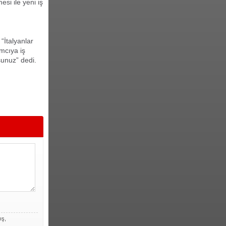
si ile yeni iş
“İtalyanlar
ımcıya iş
sunuz” dedi.
ış,