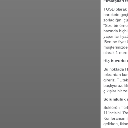
Fırsatçıları 
TGSD olarak ö
harekete geçti
zorladığını çü
“Size bir örn
bazında hiçbi
yapanlar fiyat
‘Ben ne fiyat
müşterimizden
olarak 1 euro
Hiç huzurlu 
Bu noktada Ha
tekrardan kuru
gireriz. TL t
başlıyoruz. Bi
çıkışlar bir ze
Sorumluluk 
Sektörün Tür
11’incisini “
Konferansın i
gelirken, iki