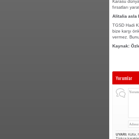
Karasu dünyaca
fırsatları yara
Alitalia asla
TGSD Hadi Kar
bize karşı önl
vermez. Bunun
Kaynak: Öz
Yorumlar
UYARI:
Küfür, h
Türkçe karakte