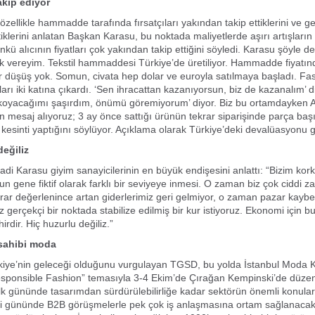
takip ediyor
zellikle hammadde tarafında fırsatçıları yakından takip ettiklerini ve g
klerini anlatan Başkan Karasu, bu noktada maliyetlerde aşırı artışların ü
nkü alıcının fiyatları çok yakından takip ettiğini söyledi. Karasu şöyle de
ek vereyim. Tekstil hammaddesi Türkiye’de üretiliyor. Hammadde fiyatın
r düşüş yok. Somun, civata hep dolar ve euroyla satılmaya başladı. Fa
ları iki katına çıkardı. ‘Sen ihracattan kazanıyorsun, biz de kazanalım’ 
 koyacağımı şaşırdım, önümü göremiyorum’ diyor. Biz bu ortamdayken A
 mesaj alıyoruz; 3 ay önce sattığı ürünün tekrar siparişinde parça baş
 kesinti yaptığını söylüyor. Açıklama olarak Türkiye’deki devalüasyonu g
değiliz
di Karasu giyim sanayicilerinin en büyük endişesini anlattı: “Bizim ko
n gene fiktif olarak farklı bir seviyeye inmesi. O zaman biz çok ciddi za
ekrar değerlenince artan giderlerimiz geri gelmiyor, o zaman pazar kay
z gerçekçi bir noktada stabilize edilmiş bir kur istiyoruz. Ekonomi için bu
hirdir. Hiç huzurlu değiliz.”
sahibi moda
kiye’nin geleceği olduğunu vurgulayan TGSD, bu yolda İstanbul Moda K
Responsible Fashion” temasıyla 3-4 Ekim’de Çırağan Kempinski’de düze
lk gününde tasarımdan sürdürülebilirliğe kadar sektörün önemli konul
nci gününde B2B görüşmelerle pek çok iş anlaşmasına ortam sağlanacak