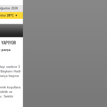
Ağustos 2026
anbul
28°C
▼
nkara
28°C
M YAPIYOR
e parça
alayı sadece 3
) Başkanı Hadi
e parça başına
omik koşullara
lirlik ve
sı. Sektör