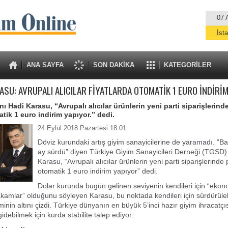
07 
İst
A
ANA SAYFA
SON DAKİKA
KATEGORİLER
ASU: AVRUPALI ALICILAR FİYATLARDA OTOMATİK 1 EURO İNDİRİ
 Hadi Karasu, “Avrupalı alıcılar ürünlerin yeni parti siparişlerind
tik 1 euro indirim yapıyor.” dedi.
24 Eylül 2018 Pazartesi 18:01
Döviz kurundaki artış giyim sanayicilerine de yaramadı. “B
ay sürdü” diyen Türkiye Giyim Sanayicileri Derneği (TGSD
Karasu, “Avrupalı alıcılar ürünlerin yeni parti siparişlerind
otomatik 1 euro indirim yapıyor” dedi.
Dolar kurunda bugün gelinen seviyenin kendileri için “ekon
kamlar” olduğunu söyleyen Karasu, bu noktada kendileri için sürdürülebi
minin altını çizdi. Türkiye dünyanın en büyük 5’inci hazır giyim ihracatçı
gidebilmek için kurda stabilite talep ediyor.