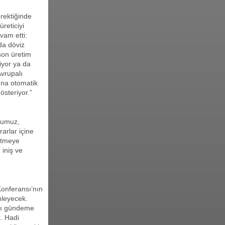
erektiğinde
reticiyi
vam etti:
da döviz
son üretim
diyor ya da
vrupalı
ına otomatik
österiyor.”
rkumuz,
rarlar içine
betmeye
 iniş ve
onferansı’nın
nleyecek.
arı gündeme
. Hadi