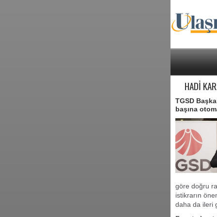
HADİ KAR
TGSD Başkanı
başına otoma
göre doğru ra
istikrarın öne
daha da ileri 