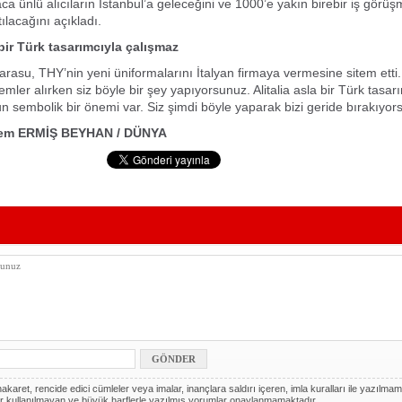
 ünlü alıcıların İstanbul’a geleceğini ve 1000’e yakın birebir iş görüşme
tılacağını açıkladı.
 bir Türk tasarımcıyla çalışmaz
asu, THY’nin yeni üniformalarını İtalyan firmaya vermesine sitem etti. 
emler alırken siz böyle bir şey yapıyorsunuz. Alitalia asla bir Türk tasar
 sembolik bir önemi var. Siz şimdi böyle yaparak bizi geride bırakıyor
lem ERMİŞ BEYHAN / DÜNYA
akaret, rencide edici cümleler veya imalar, inançlara saldırı içeren, imla kuralları ile yazılmam
r kullanılmayan ve büyük harflerle yazılmış yorumlar onaylanmamaktadır.