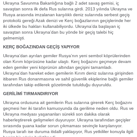
Ukrayna Savunma Bakanlığına bağlı 2 adet savaş gemisi, iç
savaştan sonra ilk defa Rus sularına girdi. 2013 yılında Ukrayna ve
Rusya arasında imzalanan karşılıklı deniz sularında serbest geçiş
protokolü gereği Azak denizi ve Kerç boğazlarının geçişlerinde her
iki ülkede bu hakları kullanabiliyordu. Ukrayna’da başlayan iç
savaştan sonra Ukrayna’dan bu yönde bir geçiş talebi hiç
gelmemişti.
KERÇ BOĞAZINDAN GEÇİŞ YAPIYOR
Ukrayna’dan ayrılan gemiler Rusya’nın yeni sembol köprülerinden
olan Kırım köprüsüne kadar ulaştı. Kerç boğazını geçmeye devam
eden gemiler yeni köprünün altından geçişini tamamladı.
Ukrayna’dan hareket eden gemilerin Kırım deniz sularına girişinden
itibaren Rus donanmasına ve sahil güvenlik ekiplerine bağlı gemiler
tarafından takip edilerek gözetimde tutulduğu duyuruldu.
GERİLİMİ TIRMANDIRIYOR
Ukrayna ordusuna ait gemilerin Rus sularına girerek Kerç boğazını
geçmesi her iki tarafın kamuoyunda da gerilime neden oldu. Rus ve
Ukrayna medyası yaşananları sürekli son dakika olarak
haberleştirerek gelişmeleri duyuruyor. Ukrayna tarafından geçişler
sırasında şuana kadar sorun çıkmaması sevinçle karşılanıyor.
Rusya tarafı ise duruma itidalli yaklaşıyor, Rus yetkililer konuyla ilgili