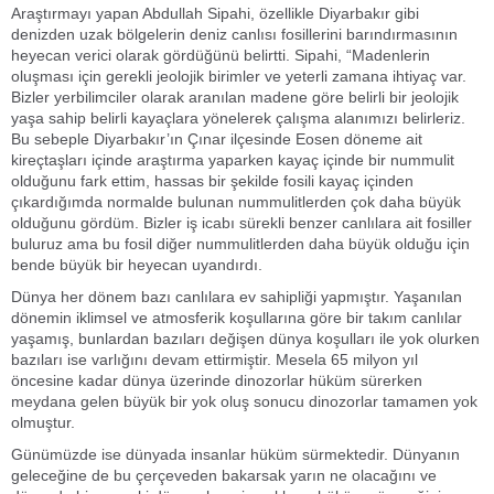
Araştırmayı yapan Abdullah Sipahi, özellikle Diyarbakır gibi
denizden uzak bölgelerin deniz canlısı fosillerini barındırmasının
heyecan verici olarak gördüğünü belirtti. Sipahi, “Madenlerin
oluşması için gerekli jeolojik birimler ve yeterli zamana ihtiyaç var.
Bizler yerbilimciler olarak aranılan madene göre belirli bir jeolojik
yaşa sahip belirli kayaçlara yönelerek çalışma alanımızı belirleriz.
Bu sebeple Diyarbakır’ın Çınar ilçesinde Eosen döneme ait
kireçtaşları içinde araştırma yaparken kayaç içinde bir nummulit
olduğunu fark ettim, hassas bir şekilde fosili kayaç içinden
çıkardığımda normalde bulunan nummulitlerden çok daha büyük
olduğunu gördüm. Bizler iş icabı sürekli benzer canlılara ait fosiller
buluruz ama bu fosil diğer nummulitlerden daha büyük olduğu için
bende büyük bir heyecan uyandırdı.
Dünya her dönem bazı canlılara ev sahipliği yapmıştır. Yaşanılan
dönemin iklimsel ve atmosferik koşullarına göre bir takım canlılar
yaşamış, bunlardan bazıları değişen dünya koşulları ile yok olurken
bazıları ise varlığını devam ettirmiştir. Mesela 65 milyon yıl
öncesine kadar dünya üzerinde dinozorlar hüküm sürerken
meydana gelen büyük bir yok oluş sonucu dinozorlar tamamen yok
olmuştur.
Günümüzde ise dünyada insanlar hüküm sürmektedir. Dünyanın
geleceğine de bu çerçeveden bakarsak yarın ne olacağını ve