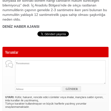
dünyada bir sonraki dönem hangi canlıların hüküm süreceğini
bilemiyoruz” dedi. İç Anadolu Bölgesi’nde de sıkça rastlanan
nummulitlerin çapının genelde 2-3 santimetre iken yeni bulunan bu
nummulitin yaklaşık 12 santimetrelik çapa sahip olması şaşkınlığa
neden oldu.
DENİZ HABER AJANSI
Yorumlar
UYARI:
Küfür, hakaret, rencide edici cümleler veya imalar, inançlara saldırı içeren,
imla kuralları ile yazılmamış,
Türkçe karakter kullanılmayan ve büyük harflerle yazılmış yorumlar
onaylanmamaktadır.