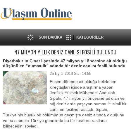
SON DAKİKA
KATEGORİLER
47 MİLYON YILLIK DENİZ CANLISI FOSİLİ BULUNDU
Diyarbakır’ın Çınar ilçesinde 47 milyon yıl öncesine ait olduğu
düşünülen "nummulit" adında bir deniz canlısı fosili bulundu.
25 Eylül 2018 Salı 14:55
Eosen döneme ait olduğu belirlenen
kireçtaşları içinde araştırma yapan
Jeofizik Yüksek Mühendisi Abdullah
Sipahi, 47 milyon yıl öncesine ait olan ve
sığ denizlerde yaşayan nummulit isimli bir
canlının fosiline rastladı. Sipahi,
Türkiye’nin büyük bir bölümünün geçmişte deniz altında olduğunu
ve bu sebeple Türkiye genelinde bu tür fosillere rastlana
bilineceğini söyledi.