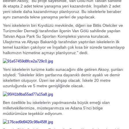
belirten Aksoy, "Bu proje sayesinde, Van Gölü'nün Tatvan sahiline
ilk etapta 2 adet tekne yanaşma yeri kazandırdık. İnşallah 2 adet
yeni iskele daha kazandırmayı planlıyoruz. Bu iskelelerle beraber
aynı zamanda tekne yanaşma yerleri de yapılacak.
Yeni iskelelerin biri Kıyıdüzü mevkiinde, diğeri ise Bitlis Otelciler ve
Turizmciler Derneği tarafından ilçenin Van Gölü sahilinde yapılan
Tatvan Aqua Park Su Sporları Kompleksi yanına kurulacak.
Ulaştırma ve Altyapı Bakanlığı tarafından yaptırılan iskelelerin ilk
temel kazıkları çakılıyor ve İnşallah çok kısa bir sürede tamamlayıp
halkımızın hizmetine açmayı planlıyoruz." dedi.
Yeni iskelelerin turizme katkı sunacağını dile getiren Aksoy, şunları
söyledi: "İskeleler iklim şartlarına dayanıklı demir ayaklı ve demir
iskeletten oluşuyor. Üzeri ise ahşap olacak. İskele 20 metre
uzunluğunda ve 5 metre genişliğinde olacak.
Ben özellikle bu iskelelerin yapılmasında büyük emeği olan
milletvekillerimize, müsteşarımıza ve Adana 5'nci bölge
müdürümüze teşekkür ediyorum.