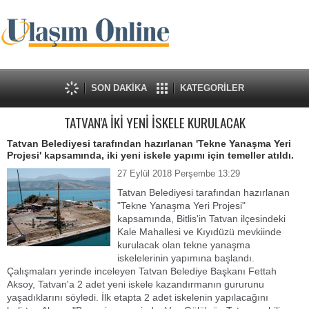
SON DAKİKA
KATEGORİLER
TATVAN'A İKİ YENİ İSKELE KURULACAK
Tatvan Belediyesi tarafından hazırlanan 'Tekne Yanaşma Yeri
Projesi' kapsamında, iki yeni iskele yapımı için temeller atıldı.
27 Eylül 2018 Perşembe 13:29
Tatvan Belediyesi tarafından hazırlanan
"Tekne Yanaşma Yeri Projesi"
kapsamında, Bitlis'in Tatvan ilçesindeki
Kale Mahallesi ve Kıyıdüzü mevkiinde
kurulacak olan tekne yanaşma
iskelelerinin yapımına başlandı.
Çalışmaları yerinde inceleyen Tatvan Belediye Başkanı Fettah
Aksoy, Tatvan'a 2 adet yeni iskele kazandırmanın gururunu
yaşadıklarını söyledi. İlk etapta 2 adet iskelenin yapılacağını