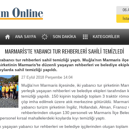
06 
İst
A
ANA SAYFA
SON DAKİKA
KATEGORİLER
MARMARİS'TE YABANCI TUR REHBERLERİ SAHİLİ TEMİZLEDİ
abancı tur rehberleri sahil temizliği yaptı. Muğla'nın Marmaris ilçe
şirketinin Marmaris'te düzenli yaşayan rehberleri ve belediye ekiple
ylarda sahil temizliği yapıldı.
27 Eylül 2018 Perşembe 14:04
Muğla'nın Marmaris ilçesinde, iki yabancı tur şirketinin Mar
yerleşik yaşayan rehberleri ve belediye ekipleri tarafından 
temizliği yapıldı. 150 kişinin topladığı toplam 3 traktör röm
çöp imha edilmek üzere atık merkezine götürüldü. Marmaris'
yabancı turizm şirketinin İngiliz, Hollandalı, Alman, Fransız 
rehberlerinden oluşan 130 personeli ve Marmaris İlçe Beled
personel kırsal mahallelerdeki koylarda kıyı temizliği yaptı.
ik yaşayan yabancı tur rehberleri ve belediye işçilerinden oluşan toplam 