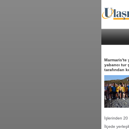
Marmaris'te y
yabancı tur 
tarafından ko
İşlerinden 20 
İlçede yerleş