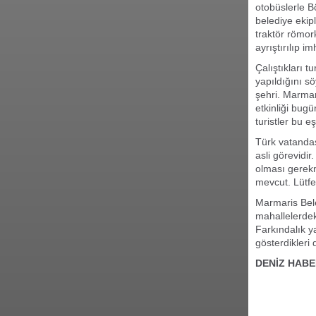
otobüslerle Bö
belediye ekipl
traktör römor
ayrıştırılıp 
Çalıştıkları t
yapıldığını sö
şehri. Marmar
etkinliği bug
turistler bu eş
Türk vatandaş
asli görevidir
olması gerekm
mevcut. Lütfen
Marmaris Beled
mahallelerdek
Farkındalık ya
gösterdikleri 
DENİZ HABE