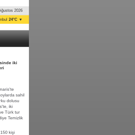
Ağustos 2026
anbul
24°C
▼
nkara
28°C
sinde iki
ri
maris'te
koylarda sahil
orku dolusu
te, iki
ve Türk tur
iye Temizlik
150 kişi