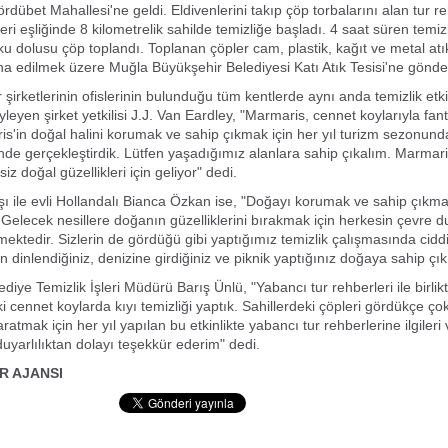
rdübet Mahallesi'ne geldi. Eldivenlerini takıp çöp torbalarını alan tur re
eri eşliğinde 8 kilometrelik sahilde temizliğe başladı. 4 saat süren temiz
ku dolusu çöp toplandı. Toplanan çöpler cam, plastik, kağıt ve metal atı
imha edilmek üzere Muğla Büyükşehir Belediyesi Katı Atık Tesisi'ne gönder
ur şirketlerinin ofislerinin bulunduğu tüm kentlerde aynı anda temizlik etki
yleyen şirket yetkilisi J.J. Van Eardley, "Marmaris, cennet koylarıyla fant
is'in doğal halini korumak ve sahip çıkmak için her yıl turizm sezonund
ünde gerçekleştirdik. Lütfen yaşadığımız alanlara sahip çıkalım. Marmari
siz doğal güzellikleri için geliyor" dedi.
ı ile evli Hollandalı Bianca Özkan ise, "Doğayı korumak ve sahip çıkm
. Gelecek nesillere doğanın güzelliklerini bırakmak için herkesin çevre du
ektedir. Sizlerin de gördüğü gibi yaptığımız temizlik çalışmasında cidd
 dinlendiğiniz, denizine girdiğiniz ve piknik yaptığınız doğaya sahip çık
iye Temizlik İşleri Müdürü Barış Ünlü, "Yabancı tur rehberleri ile birlikt
i cennet koylarda kıyı temizliği yaptık. Sahillerdeki çöpleri gördükçe ço
ratmak için her yıl yapılan bu etkinlikte yabancı tur rehberlerine ilgileri
duyarlılıktan dolayı teşekkür ederim" dedi.
R AJANSI