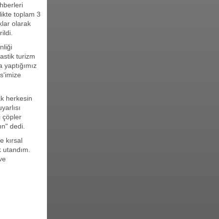
hberleri
likte toplam 3
klar olarak
ildi.
nliği
astik turizm
a yaptığımız
s'imize
ak herkesin
yarlısı
i çöpler
ın" dedi.
e kırsal
k utandım.
 ve