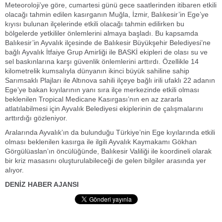
Meteoroloji’ye göre, cumartesi günü gece saatlerinden itibaren etkili
olacağı tahmin edilen kasırganın Muğla, İzmir, Balıkesir’in Ege’ye
kıyısı bulunan ilçelerinde etkili olacağı tahmin edilirken bu
bölgelerde yetkililer önlemlerini almaya başladı. Bu kapsamda
Balıkesir’in Ayvalık ilçesinde de Balıkesir Büyükşehir Belediyesi’ne
bağlı Ayvalık İtfaiye Grup Amirliği ile BASKİ ekipleri de olası su ve
sel baskınlarına karşı güvenlik önlemlerini arttırdı. Özellikle 14
kilometrelik kumsalıyla dünyanın ikinci büyük sahiline sahip
Sarımsaklı Plajları ile Altınova sahili ilçeye bağlı irili ufaklı 22 adanın
Ege’ye bakan kıyılarının yanı sıra ilçe merkezinde etkili olması
beklenilen Tropical Medicane Kasırgası’nın en az zararla
atlatılabilmesi için Ayvalık Belediyesi ekiplerinin de çalışmalarını
arttırdığı gözleniyor.
Aralarında Ayvalık’ın da bulunduğu Türkiye’nin Ege kıyılarında etkili
olması beklenilen kasırga ile ilgili Ayvalık Kaymakamı Gökhan
Görgülüaslan’ın öncülüğünde, Balıkesir Valiliği ile koordineli olarak
bir kriz masasını oluşturulabileceği de gelen bilgiler arasında yer
alıyor.
DENİZ HABER AJANSI