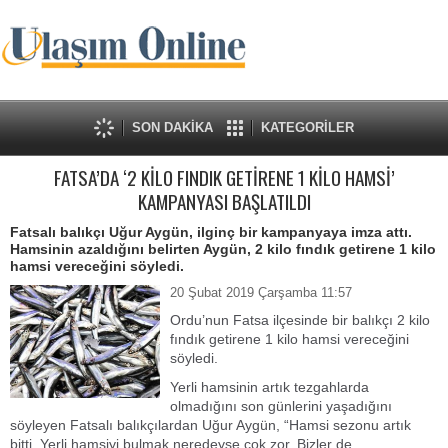
SON DAKİKA
KATEGORİLER
FATSA’DA ‘2 KİLO FINDIK GETİRENE 1 KİLO HAMSİ’
KAMPANYASI BAŞLATILDI
Fatsalı balıkçı Uğur Aygün, ilginç bir kampanyaya imza attı.
Hamsinin azaldığını belirten Aygün, 2 kilo fındık getirene 1 kilo
hamsi vereceğini söyledi.
20 Şubat 2019 Çarşamba 11:57
Ordu’nun Fatsa ilçesinde bir balıkçı 2 kilo
fındık getirene 1 kilo hamsi vereceğini
söyledi.
Yerli hamsinin artık tezgahlarda
olmadığını son günlerini yaşadığını
söyleyen Fatsalı balıkçılardan Uğur Aygün, “Hamsi sezonu artık
bitti. Yerli hamsiyi bulmak neredeyse çok zor. Bizler de