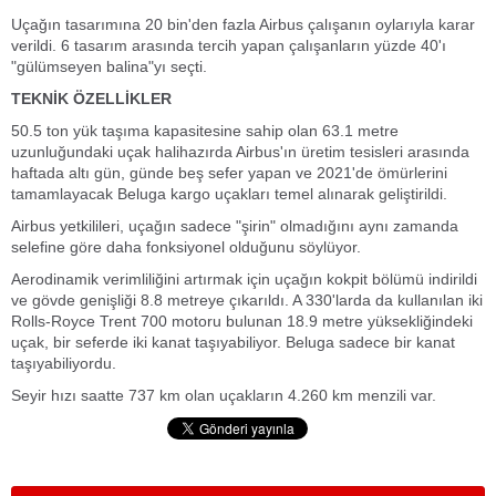
Uçağın tasarımına 20 bin'den fazla Airbus çalışanın oylarıyla karar
verildi. 6 tasarım arasında tercih yapan çalışanların yüzde 40'ı
"gülümseyen balina"yı seçti.
TEKNİK ÖZELLİKLER
50.5 ton yük taşıma kapasitesine sahip olan 63.1 metre
uzunluğundaki uçak halihazırda Airbus'ın üretim tesisleri arasında
haftada altı gün, günde beş sefer yapan ve 2021'de ömürlerini
tamamlayacak Beluga kargo uçakları temel alınarak geliştirildi.
Airbus yetkilileri, uçağın sadece "şirin" olmadığını aynı zamanda
selefine göre daha fonksiyonel olduğunu söylüyor.
Aerodinamik verimliliğini artırmak için uçağın kokpit bölümü indirildi
ve gövde genişliği 8.8 metreye çıkarıldı. A 330'larda da kullanılan iki
Rolls-Royce Trent 700 motoru bulunan 18.9 metre yüksekliğindeki
uçak, bir seferde iki kanat taşıyabiliyor. Beluga sadece bir kanat
taşıyabiliyordu.
Seyir hızı saatte 737 km olan uçakların 4.260 km menzili var.