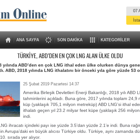
07 
İst
A
ANA SAYFA
SON DAKİKA
KATEGORİLER
TÜRKİYE, ABD’DEN EN ÇOK LNG ALAN ÜLKE OLDU
8 yılında ABD’den en çok LNG ithal eden ülke olurken dünya genel
ldı. ABD, 2018 yılında LNG ithalatını bir önceki yıla göre yüzde 53 
25 Şubat 2019 Pazartesi 14:37
Amerika Birleşik Devletleri Enerji Bakanlığı, 2018 yılı ABD 
tahminlerini açıkladı. Buna göre, 2017 yılında toplam 24,9 m
küp (yaklaşık 705,1 milyon metreküp) ABD LNG’si ithal ede
ithalatı geçen yıl 23.2 milyar feet küpe (yaklaşık 256 milyo
indi.
G ihracatı içindeki payı ise yüzde 3.5’dan yüzde 2.1’e indi. Buna ra
nin Avrupa’daki en büyük alıcısı Türkiye oldu. Türkiye, aynı zamanda d
10. sırada yer alıyor.