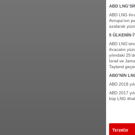
ABD LNG’Sİ
ABD LNG ihrac
Avrupa’nın pa
azalarak yüzd
5 ÜLKENİN 
ABD LNG’sini 
ihracatın yüz
yılındaki 25’
İsrail ve Jam
Tayland geçen
ABD’NİN LN
ABD 2018 yılı
ABD 2017 yılı
küp LNG ithal 
Yorumlar