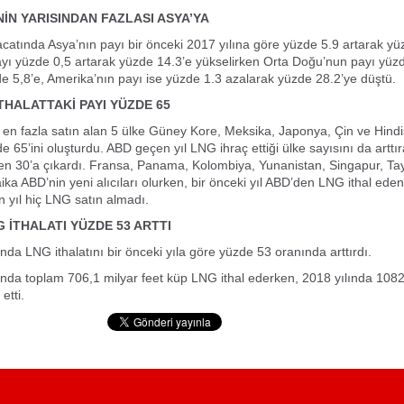
NİN YARISINDAN FAZLASI ASYA’YA
atında Asya’nın payı bir önceki 2017 yılına göre yüzde 5.9 artarak yü
yı yüzde 0,5 artarak yüzde 14.3’e yükselirken Orta Doğu’nun payı yüz
e 5,8’e, Amerika’nın payı ise yüzde 1.3 azalarak yüzde 28.2’ye düştü.
İTHALATTAKİ PAYI YÜZDE 65
en fazla satın alan 5 ülke Güney Kore, Meksika, Japonya, Çin ve Hind
de 65’ini oluşturdu. ABD geçen yıl LNG ihraç ettiği ülke sayısını da artt
den 30’a çıkardı. Fransa, Panama, Kolombiya, Yunanistan, Singapur, Ta
aika ABD’nin yeni alıcıları olurken, bir önceki yıl ABD’den LNG ithal ede
 yıl hiç LNG satın almadı.
G İTHALATI YÜZDE 53 ARTTI
nda LNG ithalatını bir önceki yıla göre yüzde 53 oranında arttırdı.
nda toplam 706,1 milyar feet küp LNG ithal ederken, 2018 yılında 1082,
etti.