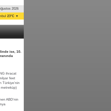
Ağustos 2026
anbul
23°C
▼
nkara
20°C
inde ise, 10.
oranında
LNG ihracat
ilyar feet
n Türkiye’nin
n metreküp)
ğmen ABD’nin
ünya