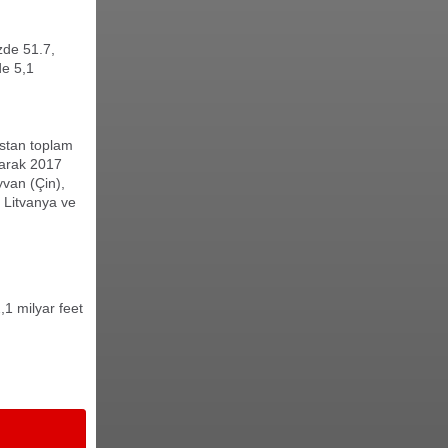
zde 51.7,
de 5,1
istan toplam
ırarak 2017
yvan (Çin),
n Litvanya ve
1 milyar feet