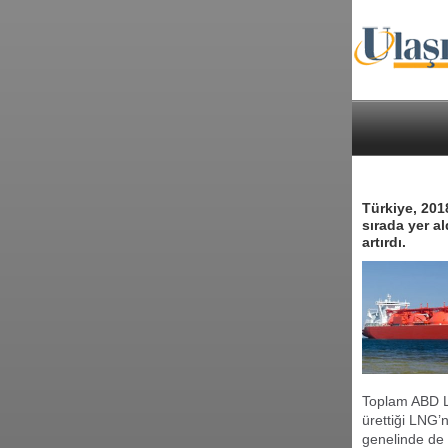
Türkiye, 201
sırada yer a
artırdı.
Toplam ABD LN
ürettiği LNG’
genelinde de 