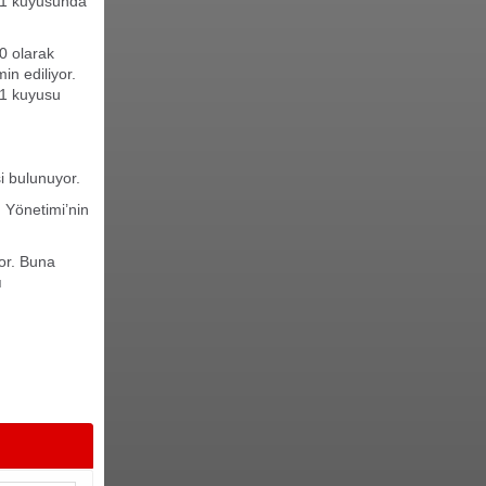
-1 kuyusunda
0 olarak
n ediliyor.
n 1 kuyusu
i bulunuyor.
 Yönetimi’nin
or. Buna
ı