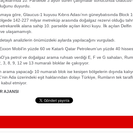
 açıklarında 10. Parselde 3 aydır süren çalışmalar sonucunda Glaucus
duğunu duyurdu.
amaya göre, Glaucus-1 kuyusu Kıbrıs Adası’nın güneybatısında Block 1
lgede 142-227 milyar metreküp arasında doğalgaz rezervi olduğu tahmi
trekarelik alana sahip 10. parselde açılan ikinci kuyu. İlk açılan Delfi
erve ulaşamamıştı.
detaylı analizlerin önümüzdeki aylarda yapılacağını vurguladı.
Exxon Mobil’in yüzde 60 ve Katarlı Qatar Petroleum’un yüzde 40 hisses
’ya petrol ve doğalgaz arama ruhsatı verdiği E, F ve G sahaları, Rum
 2, 3, 8, 9, 12 ve 13 numaralı bloklar ile çakışıyor.
n arama yapacağı 10 numaralı blok ise kesişen bölgelerin dışında kalıy
in Ada üzerindeki eşit haklarından dolayı Türkiye, Rumların tek tarafl
 kabul etmiyor.
R AJANSI