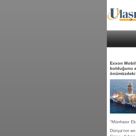
Exxon Mobil,
bulduğunu açı
önümüzdeki a
“Münhasır Ekon
Dünya'nın en 