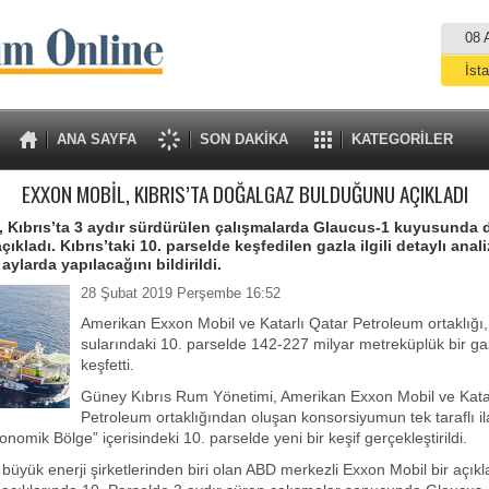
08 
İst
A
ANA SAYFA
SON DAKİKA
KATEGORİLER
EXXON MOBİL, KIBRIS’TA DOĞALGAZ BULDUĞUNU AÇIKLADI
 Kıbrıs’ta 3 aydır sürdürülen çalışmalarda Glaucus-1 kuyusunda
kladı. Kıbrıs’taki 10. parselde keşfedilen gazla ilgili detaylı anali
ylarda yapılacağını bildirildi.
28 Şubat 2019 Perşembe 16:52
Amerikan Exxon Mobil ve Katarlı Qatar Petroleum ortaklığı
sularındaki 10. parselde 142-227 milyar metreküplük bir ga
keşfetti.
Güney Kıbrıs Rum Yönetimi, Amerikan Exxon Mobil ve Kata
Petroleum ortaklığından oluşan konsorsiyumun tek taraflı ila
omik Bölge” içerisindeki 10. parselde yeni bir keşif gerçekleştirildi.
büyük enerji şirketlerinden biri olan ABD merkezli Exxon Mobil bir açı