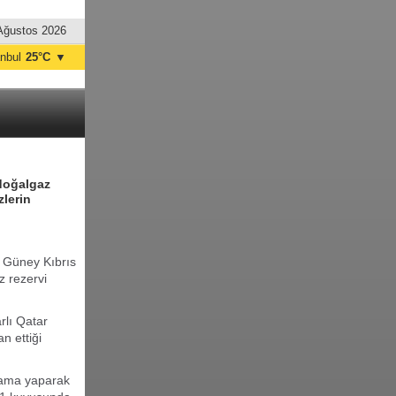
Ağustos 2026
anbul
25°C
▼
nkara
20°C
 doğalgaz
zlerin
, Güney Kıbrıs
z rezervi
rlı Qatar
n ettiği
klama yaparak