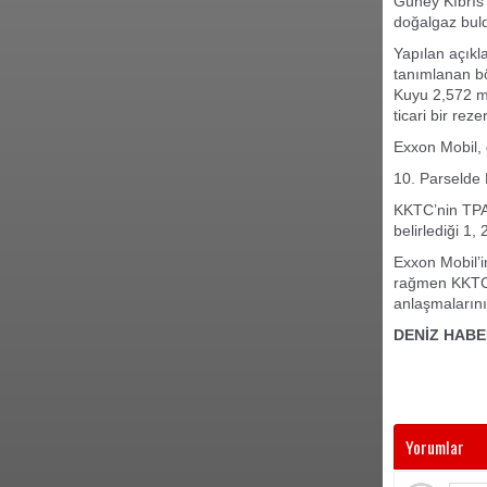
Güney Kıbrıs
doğalgaz bul
Yapılan açıkl
tanımlanan bö
Kuyu 2,572 me
ticari bir rez
Exxon Mobil, 
10. Parselde 
KKTC’nin TPAO
belirlediği 1,
Exxon Mobil’i
rağmen KKTC’n
anlaşmalarını
DENİZ HABE
Yorumlar