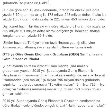
şubatında ise yüzde 88,6 oldu.
GTS’ye göre son 12 aylık dönemde, ihracat bir önceki yıla göre
yüzde 6,70 oranında artış ile 178 milyar 248 milyon dolar, ithalat ise
yüzde 10,87 oranındaki azalış ile 221 milyar 453 milyon dolar oldu.
Dış ticaret hacmi bir önceki yıla göre yüzde 3,81 oranında azalarak
399 milyar 701 milyon dolar olarak gerçekleşti. İhracatın ithalatı
karşılama oranı yüzde 80,5 oldu.
Ülkeler bazında Türkiye'nin en fazla ihracat yaptığı ülke yine
Almanya oldu. Almanya'yı sırasıyla İngiltere ve İtalya izledi.
GTS’ye Göre Geniş Ekonomik Grupların (GEG) Sınıflamasına
Göre İhracat ve İthalat
Şubat ayında en fazla ihracat “Ham madde (Ara mallar)”
grubundan yapıldı. 2019 yılı Şubat ayında Geniş Ekonomik
Grupların sınıflamasına göre ihracat incelendiğinde; en çok ihracat
“Hammadde (ara mallar)” (6 milyar 795 milyon dolar) grubunda
yapılırken, bu grubu sırasıyla “Tüketim malları” (5 milyar 715 milyon
dolar) ve “Yatırım (sermaye) malları” (1 milyar 748 milyon dolar)
grupları takip etti.
2019 yılı Şubat ayında Geniş Ekonomik Grupların sınıflamasına
göre ithalat incelendiğinde; en çok ithalat “Hammadde (ara mallar)”