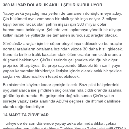
380 MİLYAR DOLARLIK AKILLI ŞEHİR KURULUYOR
Yapay zekâ yaşadığımız yerleri de tamamen dönüştürmeye aday.
Çin hükümeti aynı zamanda bir akıllı şehir inşa ediyor. 3 milyon
kişiyi barındıracak olan şehrin inşası için 380 milyar dolar
harcanması bekleniyor. Şehirde veri toplamaya yönelik bir altyapı
kullanılacak ve yollarda ise tamamen sürücüsüz araçlar olacak.
Sürücüsüz araçlar için bir süper otoyol inşa edilecek ve bu araçlar
normal arabaların ortalama hızından yüzde 30 daha hızlı gidecek.
Bununla birlikte trafik kazalarındaki ölüm oranlarının ciddi oranda
düşmesi bekleniyor. Çin’in üzerinde çalışmakta olduğu bir diğer
proje ise SharpEyes. Bu proje sayesinde ülkedeki tüm canlı yayın
yapan kameralar birbirleriyle iletişim içinde olarak anlık bir şekilde
suçları ve düzensizlikleri tespit edebilecek.
Bu sistemler köylere kadar genişletilecek. Bazı pilot bölgelerdeki
uygulamalarda ise şimdiden suç oranlarında ciddi oranda azalma
görülmüş durumda. Bu gelişmeler doğrultusunda Çin’in yakın
süreçte yapay zeka alanında ABD’yi geçmesi de ihtimal dahilinde
olarak değerlendiriliyor.
14 MART’TA ZİRVE VAR
Türkiye’de de son dönemde yapay zeka alanında dikkat çekici
çalışmalar yapıldığına değinen Türkiye Yapay Zeka İnisiyatifi (TRAI)