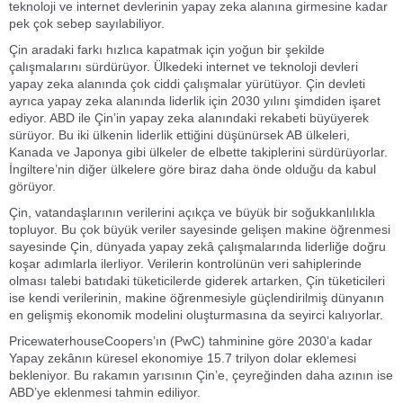
teknoloji ve internet devlerinin yapay zeka alanına girmesine kadar
pek çok sebep sayılabiliyor.
Çin aradaki farkı hızlıca kapatmak için yoğun bir şekilde
çalışmalarını sürdürüyor. Ülkedeki internet ve teknoloji devleri
yapay zeka alanında çok ciddi çalışmalar yürütüyor. Çin devleti
ayrıca yapay zeka alanında liderlik için 2030 yılını şimdiden işaret
ediyor. ABD ile Çin’in yapay zeka alanındaki rekabeti büyüyerek
sürüyor. Bu iki ülkenin liderlik ettiğini düşünürsek AB ülkeleri,
Kanada ve Japonya gibi ülkeler de elbette takiplerini sürdürüyorlar.
İngiltere’nin diğer ülkelere göre biraz daha önde olduğu da kabul
görüyor.
Çin, vatandaşlarının verilerini açıkça ve büyük bir soğukkanlılıkla
topluyor. Bu çok büyük veriler sayesinde gelişen makine öğrenmesi
sayesinde Çin, dünyada yapay zekâ çalışmalarında liderliğe doğru
koşar adımlarla ilerliyor. Verilerin kontrolünün veri sahiplerinde
olması talebi batıdaki tüketicilerde giderek artarken, Çin tüketicileri
ise kendi verilerinin, makine öğrenmesiyle güçlendirilmiş dünyanın
en gelişmiş ekonomik modelini oluşturmasına da seyirci kalıyorlar.
PricewaterhouseCoopers’ın (PwC) tahminine göre 2030’a kadar
Yapay zekânın küresel ekonomiye 15.7 trilyon dolar eklemesi
bekleniyor. Bu rakamın yarısının Çin’e, çeyreğinden daha azının ise
ABD’ye eklenmesi tahmin ediliyor.