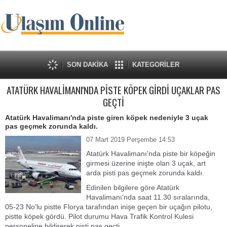
SON DAKİKA
KATEGORİLER
ATATÜRK HAVALİMANI'NDA PİSTE KÖPEK GİRDİ UÇAKLAR PAS
GEÇTİ
Atatürk Havalimanı'nda piste giren köpek nedeniyle 3 uçak
pas geçmek zorunda kaldı.
07 Mart 2019 Perşembe 14:53
Atatürk Havalimanı'nda piste bir köpeğin
girmesi üzerine inişte olan 3 uçak, art
arda pisti pas geçmek zorunda kaldı.
Edinilen bilgilere göre Atatürk
Havalimanı'nda saat 11.30 sıralarında,
05-23 No'lu pistte Florya tarafından inişe geçen bir uçağın pilotu,
pistte köpek gördü. Pilot durumu Hava Trafik Kontrol Kulesi
personeline bildirerek pisti pas geçti.