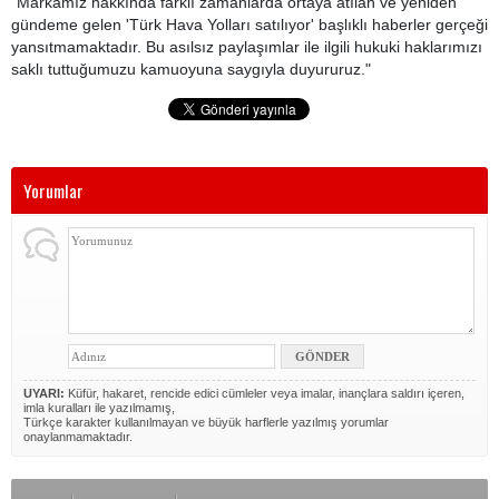
"Markamız hakkında farklı zamanlarda ortaya atılan ve yeniden
gündeme gelen 'Türk Hava Yolları satılıyor' başlıklı haberler gerçeği
yansıtmamaktadır. Bu asılsız paylaşımlar ile ilgili hukuki haklarımızı
saklı tuttuğumuzu kamuoyuna saygıyla duyururuz."
Yorumlar
UYARI:
Küfür, hakaret, rencide edici cümleler veya imalar, inançlara saldırı içeren,
imla kuralları ile yazılmamış,
Türkçe karakter kullanılmayan ve büyük harflerle yazılmış yorumlar
onaylanmamaktadır.