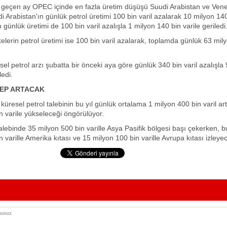
 geçen ay OPEC içinde en fazla üretim düşüşü Suudi Arabistan ve Ven
 Arabistan'ın günlük petrol üretimi 100 bin varil azalarak 10 milyon 140
günlük üretimi de 100 bin varil azalışla 1 milyon 140 bin varile geriledi
elerin petrol üretimi ise 100 bin varil azalarak, toplamda günlük 63 mil
sel petrol arzı şubatta bir önceki aya göre günlük 340 bin varil azalışla
ledi.
LEP ARTACAK
küresel petrol talebinin bu yıl günlük ortalama 1 milyon 400 bin varil ar
n varile yükseleceği öngörülüyor.
talebinde 35 milyon 500 bin varille Asya Pasifik bölgesi başı çekerken, 
 varille Amerika kıtası ve 15 milyon 100 bin varille Avrupa kıtası izleye