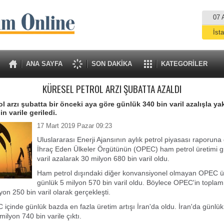
07 
İst
A
ANA SAYFA
SON DAKİKA
KATEGORİLER
KÜRESEL PETROL ARZI ŞUBATTA AZALDI
ol arzı şubatta bir önceki aya göre günlük 340 bin varil azalışla ya
n varile geriledi.
17 Mart 2019 Pazar 09:23
Uluslararası Enerji Ajansının aylık petrol piyasası raporuna 
İhraç Eden Ülkeler Örgütünün (OPEC) ham petrol üretimi g
varil azalarak 30 milyon 680 bin varil oldu.
Ham petrol dışındaki diğer konvansiyonel olmayan OPEC ür
günlük 5 milyon 570 bin varil oldu. Böylece OPEC'in toplam 
on 250 bin varil olarak gerçekleşti.
içinde günlük bazda en fazla üretim artışı İran'da oldu. İran'da günlük
 milyon 740 bin varile çıktı.