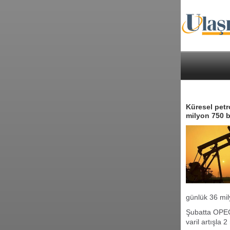
Küresel petr
milyon 750 bi
günlük 36 mily
Şubatta OPEC 
varil artışla 2