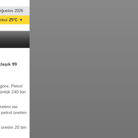
Ağustos 2026
anbul
25°C
▼
nkara
28°C
klaşık 99
göre, Petrol
ünlük 240 bin
etimi ise
petrol üretimi
 üretim 20 bin