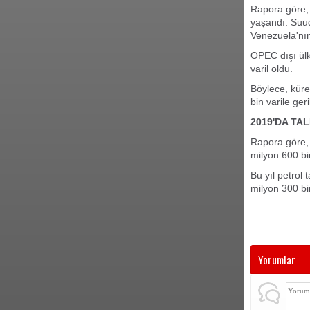
Rapora göre,
yaşandı. Suudi
Venezuela'nın 
OPEC dışı ülk
varil oldu.
Böylece, küre
bin varile geri
2019'DA TA
Rapora göre, 
milyon 600 bi
Bu yıl petrol 
milyon 300 bin
Yorumlar