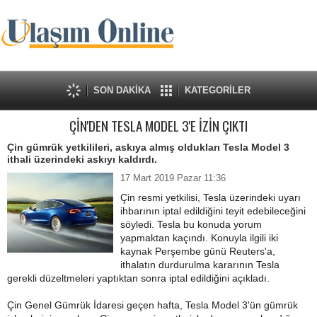
SON DAKİKA
KATEGORİLER
ÇİN'DEN TESLA MODEL 3'E İZİN ÇIKTI
Çin gümrük yetkilileri, askıya almış oldukları Tesla Model 3
ithali üzerindeki askıyı kaldırdı.
17 Mart 2019 Pazar 11:36
Çin resmi yetkilisi, Tesla üzerindeki uyarı
ihbarının iptal edildiğini teyit edebileceğini
söyledi. Tesla bu konuda yorum
yapmaktan kaçındı. Konuyla ilgili iki
kaynak Perşembe günü Reuters'a,
ithalatın durdurulma kararının Tesla
gerekli düzeltmeleri yaptıktan sonra iptal edildiğini açıkladı.
Çin Genel Gümrük İdaresi geçen hafta, Tesla Model 3'ün gümrük