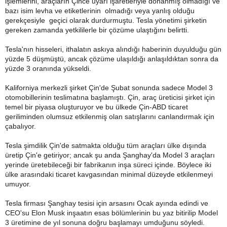
işlemlerini, araçların Çince uyarı işaretleriyle donanmış olmadığı ve
bazı isim levha ve etiketlerinin olmadığı veya yanlış olduğu
gerekçesiyle geçici olarak durdurmuştu. Tesla yönetimi şirketin
gereken zamanda yetkililerle bir çözüme ulaştığını belirtti.
Tesla'nın hisseleri, ithalatın askıya alındığı haberinin duyulduğu gün
yüzde 5 düşmüştü, ancak çözüme ulaşıldığı anlaşıldıktan sonra da
yüzde 3 oranında yükseldi.
Kaliforniya merkezli şirket Çin'de Şubat sonunda sadece Model 3
otomobillerinin teslimatına başlamıştı. Çin, araç üreticisi şirket için
temel bir piyasa oluşturuyor ve bu ülkede Çin-ABD ticaret
geriliminden olumsuz etkilenmiş olan satışlarını canlandırmak için
çabalıyor.
Tesla şimdilik Çin'de satmakta olduğu tüm araçları ülke dışında
üretip Çin'e getiriyor; ancak şu anda Şanghay'da Model 3 araçları
yerinde üretebileceği bir fabrikanın inşa süreci içinde. Böylece iki
ülke arasındaki ticaret kavgasından minimal düzeyde etkilenmeyi
umuyor.
Tesla firması Şanghay tesisi için arsasını Ocak ayında edindi ve
CEO'su Elon Musk inşaatın esas bölümlerinin bu yaz bitirilip Model
3 üretimine de yıl sonuna doğru başlamayı umduğunu söyledi.