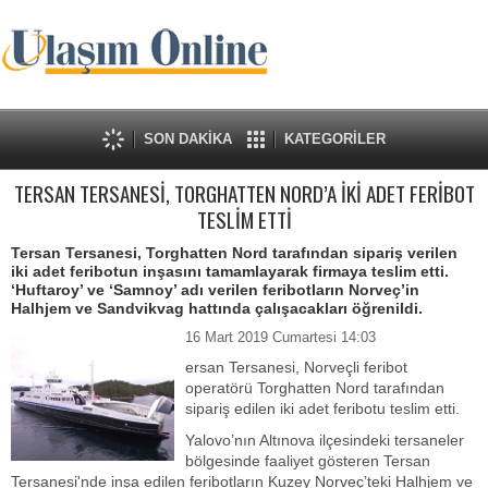
SON DAKİKA
KATEGORİLER
TERSAN TERSANESİ, TORGHATTEN NORD’A İKİ ADET FERİBOT
TESLİM ETTİ
Tersan Tersanesi, Torghatten Nord tarafından sipariş verilen
iki adet feribotun inşasını tamamlayarak firmaya teslim etti.
‘Huftaroy’ ve ‘Samnoy’ adı verilen feribotların Norveç’in
Halhjem ve Sandvikvag hattında çalışacakları öğrenildi.
16 Mart 2019 Cumartesi 14:03
ersan Tersanesi, Norveçli feribot
operatörü Torghatten Nord tarafından
sipariş edilen iki adet feribotu teslim etti.
Yalovo’nın Altınova ilçesindeki tersaneler
bölgesinde faaliyet gösteren Tersan
Tersanesi'nde inşa edilen feribotların Kuzey Norveç’teki Halhjem ve