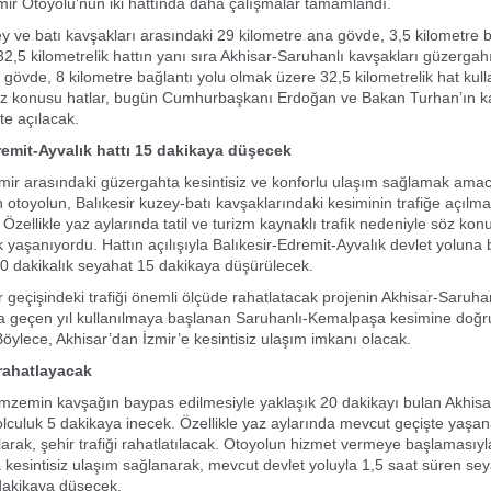
ir Otoyolu’nun iki hattında daha çalışmalar tamamlandı.
ey ve batı kavşakları arasındaki 29 kilometre ana gövde, 3,5 kilometre b
2,5 kilometrelik hattın yanı sıra Akhisar-Saruhanlı kavşakları güzergah
 gövde, 8 kilometre bağlantı yolu olmak üzere 32,5 kilometrelik hat kul
Söz konusu hatlar, bugün Cumhurbaşkanı Erdoğan ve Bakan Turhan’ın ka
te açılacak.
remit-Ayvalık hattı 15 dakikaya düşecek
zmir arasındaki güzergahta kesintisiz ve konforlu ulaşım sağlamak amac
en otoyolun, Balıkesir kuzey-batı kavşaklarındaki kesiminin trafiğe açılm
Özellikle yaz aylarında tatil ve turizm kaynaklı trafik nedeniyle söz kon
k yaşanıyordu. Hattın açılışıyla Balıkesir-Edremit-Ayvalık devlet yoluna 
0 dakikalık seyahat 15 dakikaya düşürülecek.
ir geçişindeki trafiği önemli ölçüde rahatlatacak projenin Akhisar-Saruha
da geçen yıl kullanılmaya başlanan Saruhanlı-Kemalpaşa kesimine doğr
öylece, Akhisar’dan İzmir’e kesintisiz ulaşım imkanı olacak.
 rahatlayacak
mzemin kavşağın baypas edilmesiyle yaklaşık 20 dakikayı bulan Akhisa
olculuk 5 dakikaya inecek. Özellikle yaz aylarında mevcut geçişte yaşan
arak, şehir trafiği rahatlatılacak. Otoyolun hizmet vermeye başlamasıyl
a kesintisiz ulaşım sağlanarak, mevcut devlet yoluyla 1,5 saat süren sey
dakikaya düşecek.