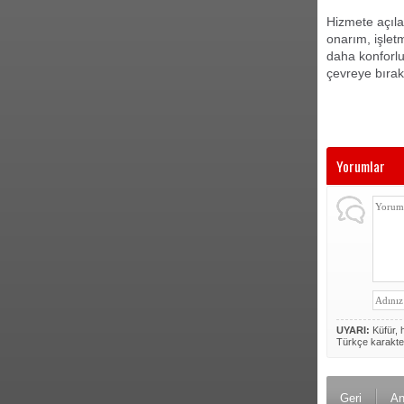
Hizmete açıla
onarım, işlet
daha konforlu
çevreye bırak
Yorumlar
UYARI:
Küfür, h
Türkçe karakte
Geri
An