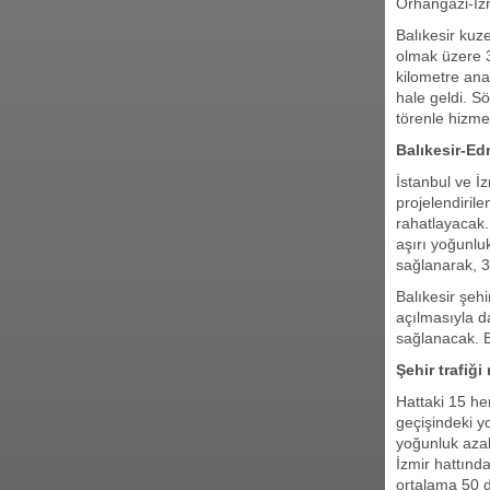
Orhangazi-İzm
Balıkesir kuz
olmak üzere 3
kilometre ana
hale geldi. 
törenle hizme
Balıkesir-Ed
İstanbul ve İ
projelendiril
rahatlayacak. 
aşırı yoğunlu
sağlanarak, 3
Balıkesir şeh
açılmasıyla 
sağlanacak. B
Şehir trafiği
Hattaki 15 he
geçişindeki y
yoğunluk azal
İzmir hattınd
ortalama 50 