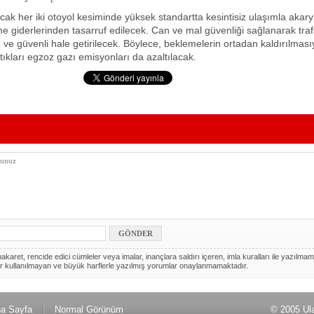
cak her iki otoyol kesiminde yüksek standartta kesintisiz ulaşımla akary
me giderlerinden tasarruf edilecek. Can ve mal güvenliği sağlanarak trafi
 ve güvenli hale getirilecek. Böylece, beklemelerin ortadan kaldırılması
tıkları egzoz gazı emisyonları da azaltılacak.
akaret, rencide edici cümleler veya imalar, inançlara saldırı içeren, imla kuralları ile yazılmam
r kullanılmayan ve büyük harflerle yazılmış yorumlar onaylanmamaktadır.
a Sayfa
Normal Görünüm
© 2005 Ul