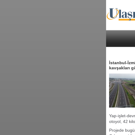
İstanbul-İzm
kavşakları g
Yap-işlet-dev
otoyol, 42 ki
Projede bugün