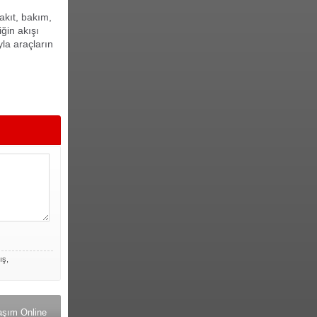
akıt, bakım,
ğin akışı
yla araçların
ış,
aşım Online