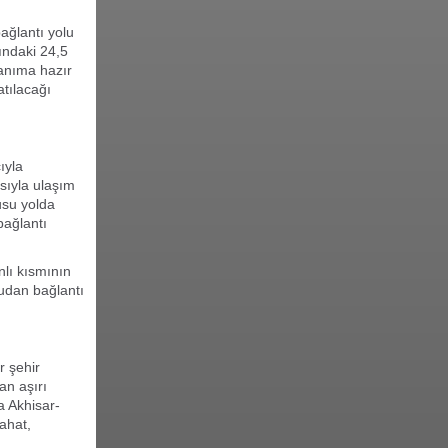
ağlantı yolu
ındaki 24,5
lanıma hazır
tılacağı
ıyla
asıyla ulaşım
usu yolda
bağlantı
nlı kısmının
udan bağlantı
r şehir
an aşırı
a Akhisar-
ahat,