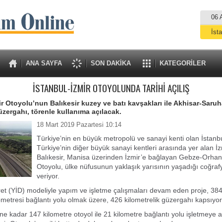
06 
İst
A
ANA SAYFA
SON DAKİKA
KATEGORİLER
İSTANBUL-İZMİR OTOYOLUNDA TARİHİ AÇILIŞ
ir Otoyolu’nun Balıkesir kuzey ve batı kavşakları ile Akhisar-Saruh
üzergahı, törenle kullanıma açılacak.
18 Mart 2019 Pazartesi 10:14
Türkiye’nin en büyük metropolü ve sanayi kenti olan İstanbu
Türkiye’nin diğer büyük sanayi kentleri arasında yer alan İz
Balıkesir, Manisa üzerinden İzmir’e bağlayan Gebze-Orhan
Otoyolu, ülke nüfusunun yaklaşık yarısının yaşadığı coğra
veriyor.
ret (YİD) modeliyle yapım ve işletme çalışmaları devam eden proje, 384
lometresi bağlantı yolu olmak üzere, 426 kilometrelik güzergahı kapsıyor
e kadar 147 kilometre otoyol ile 21 kilometre bağlantı yolu işletmeye a