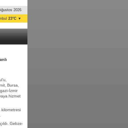
Ağustos 2026
anbul
23°C
▼
nkara
21°C
anlı
l’u,
mit, Bursa,
gazi-İzmir
fyaya hizmet
 kilometresi
.
çıldı. Gebze-