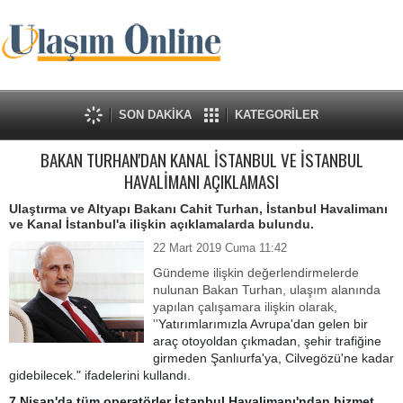
SON DAKİKA
KATEGORİLER
BAKAN TURHAN'DAN KANAL İSTANBUL VE İSTANBUL
HAVALİMANI AÇIKLAMASI
Ulaştırma ve Altyapı Bakanı Cahit Turhan, İstanbul Havalimanı
ve Kanal İstanbul'a ilişkin açıklamalarda bulundu.
22 Mart 2019 Cuma 11:42
Gündeme ilişkin değerlendirmelerde
nulunan Bakan Turhan, ulaşım alanında
yapılan çalışamara ilişkin olarak,
''
Yatırımlarımızla Avrupa'dan gelen bir
araç otoyoldan çıkmadan, şehir trafiğine
girmeden Şanlıurfa'ya, Cilvegözü'ne kadar
gidebilecek." ifadelerini kullandı.
7 Nisan'da tüm operatörler İstanbul Havalimanı'ndan hizmet