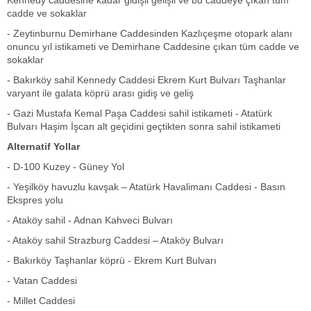
Kennedy caddesine kadar gidişli gelişli ve bu caddeye çıkan tüm
cadde ve sokaklar
- Zeytinburnu Demirhane Caddesinden Kazlıçeşme otopark alanı
onuncu yıl istikameti ve Demirhane Caddesine çıkan tüm cadde ve
sokaklar
- Bakırköy sahil Kennedy Caddesi Ekrem Kurt Bulvarı Taşhanlar
varyant ile galata köprü arası gidiş ve geliş
- Gazi Mustafa Kemal Paşa Caddesi sahil istikameti - Atatürk
Bulvarı Haşim İşcan alt geçidini geçtikten sonra sahil istikameti
Alternatif Yollar
- D-100 Kuzey - Güney Yol
- Yeşilköy havuzlu kavşak – Atatürk Havalimanı Caddesi - Basın
Ekspres yolu
- Ataköy sahil - Adnan Kahveci Bulvarı
- Ataköy sahil Strazburg Caddesi – Ataköy Bulvarı
- Bakırköy Taşhanlar köprü - Ekrem Kurt Bulvarı
- Vatan Caddesi
- Millet Caddesi