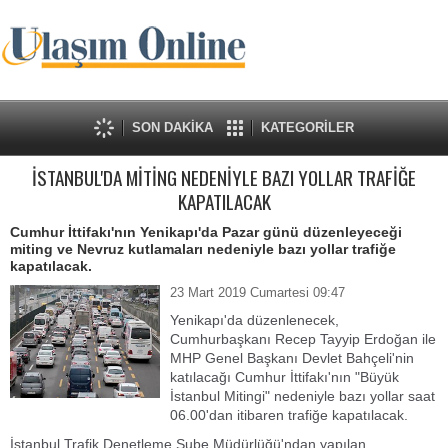
SON DAKİKA
KATEGORİLER
İSTANBUL'DA MİTİNG NEDENİYLE BAZI YOLLAR TRAFİĞE
KAPATILACAK
Cumhur İttifakı'nın Yenikapı'da Pazar günü düzenleyeceği
miting ve Nevruz kutlamaları nedeniyle bazı yollar trafiğe
kapatılacak.
23 Mart 2019 Cumartesi 09:47
Yenikapı'da düzenlenecek,
Cumhurbaşkanı Recep Tayyip Erdoğan ile
MHP Genel Başkanı Devlet Bahçeli'nin
katılacağı Cumhur İttifakı'nın "Büyük
İstanbul Mitingi" nedeniyle bazı yollar saat
06.00'dan itibaren trafiğe kapatılacak.
İstanbul Trafik Denetleme Şube Müdürlüğü'ndan yapılan