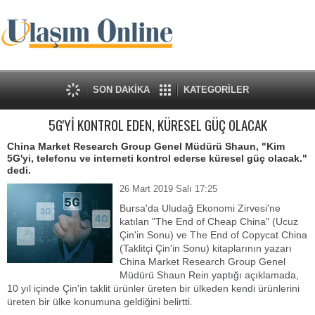
SON DAKİKA
KATEGORİLER
5G'Yİ KONTROL EDEN, KÜRESEL GÜÇ OLACAK
China Market Research Group Genel Müdürü Shaun, "Kim
5G'yi, telefonu ve interneti kontrol ederse küresel güç olacak."
dedi.
26 Mart 2019 Salı 17:25
Bursa'da Uludağ Ekonomi Zirvesi'ne
katılan "The End of Cheap China" (Ucuz
Çin'in Sonu) ve The End of Copycat China
(Taklitçi Çin'in Sonu) kitaplarının yazarı
China Market Research Group Genel
Müdürü Shaun Rein yaptığı açıklamada,
10 yıl içinde Çin'in taklit ürünler üreten bir ülkeden kendi ürünlerini
üreten bir ülke konumuna geldiğini belirtti.