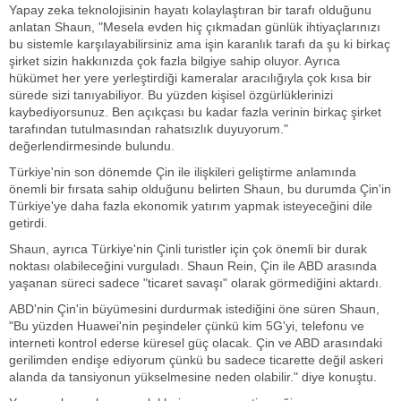
Yapay zeka teknolojisinin hayatı kolaylaştıran bir tarafı olduğunu
anlatan Shaun, "Mesela evden hiç çıkmadan günlük ihtiyaçlarınızı
bu sistemle karşılayabilirsiniz ama işin karanlık tarafı da şu ki birkaç
şirket sizin hakkınızda çok fazla bilgiye sahip oluyor. Ayrıca
hükümet her yere yerleştirdiği kameralar aracılığıyla çok kısa bir
sürede sizi tanıyabiliyor. Bu yüzden kişisel özgürlüklerinizi
kaybediyorsunuz. Ben açıkçası bu kadar fazla verinin birkaç şirket
tarafından tutulmasından rahatsızlık duyuyorum."
değerlendirmesinde bulundu.
Türkiye'nin son dönemde Çin ile ilişkileri geliştirme anlamında
önemli bir fırsata sahip olduğunu belirten Shaun, bu durumda Çin'in
Türkiye'ye daha fazla ekonomik yatırım yapmak isteyeceğini dile
getirdi.
Shaun, ayrıca Türkiye'nin Çinli turistler için çok önemli bir durak
noktası olabileceğini vurguladı. Shaun Rein, Çin ile ABD arasında
yaşanan süreci sadece "ticaret savaşı" olarak görmediğini aktardı.
ABD'nin Çin'in büyümesini durdurmak istediğini öne süren Shaun,
"Bu yüzden Huawei'nin peşindeler çünkü kim 5G'yi, telefonu ve
interneti kontrol ederse küresel güç olacak. Çin ve ABD arasındaki
gerilimden endişe ediyorum çünkü bu sadece ticarette değil askeri
alanda da tansiyonun yükselmesine neden olabilir." diye konuştu.