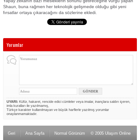
Yapay zekanın bazı mesleklerin sonunu getireceğine vurgu yapan
Shaun, buna rağmen her teknolojik gelişmede olduğu gibi yeni
fırsatlar ortaya çıkaracağını da sözlerine ekledi.
Yorumlar
UYARI:
Küfür, hakaret, rencide edici cümleler veya imalar, inançlara saldırı içeren,
imla kuralları ile yazılmamış,
Türkçe karakter kullanılmayan ve büyük harflerle yazılmış yorumlar
onaylanmamaktadır.
Geri
Ana Sayfa
Normal Görünüm
© 2005 Ulaşım Online