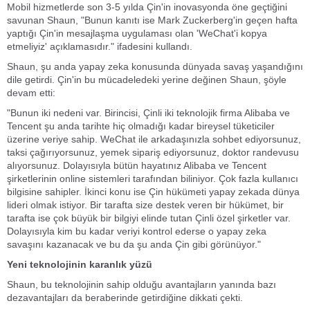
Mobil hizmetlerde son 3-5 yılda Çin'in inovasyonda öne geçtiğini
savunan Shaun, "Bunun kanıtı ise Mark Zuckerberg'in geçen hafta
yaptığı Çin'in mesajlaşma uygulaması olan 'WeChat'i kopya
etmeliyiz' açıklamasıdır." ifadesini kullandı.
Shaun, şu anda yapay zeka konusunda dünyada savaş yaşandığını
dile getirdi. Çin'in bu mücadeledeki yerine değinen Shaun, şöyle
devam etti:
"Bunun iki nedeni var. Birincisi, Çinli iki teknolojik firma Alibaba ve
Tencent şu anda tarihte hiç olmadığı kadar bireysel tüketiciler
üzerine veriye sahip. WeChat ile arkadaşınızla sohbet ediyorsunuz,
taksi çağırıyorsunuz, yemek sipariş ediyorsunuz, doktor randevusu
alıyorsunuz. Dolayısıyla bütün hayatınız Alibaba ve Tencent
şirketlerinin online sistemleri tarafından biliniyor. Çok fazla kullanıcı
bilgisine sahipler. İkinci konu ise Çin hükümeti yapay zekada dünya
lideri olmak istiyor. Bir tarafta size destek veren bir hükümet, bir
tarafta ise çok büyük bir bilgiyi elinde tutan Çinli özel şirketler var.
Dolayısıyla kim bu kadar veriyi kontrol ederse o yapay zeka
savaşını kazanacak ve bu da şu anda Çin gibi görünüyor."
Yeni teknolojinin karanlık yüzü
Shaun, bu teknolojinin sahip olduğu avantajların yanında bazı
dezavantajları da beraberinde getirdiğine dikkati çekti.