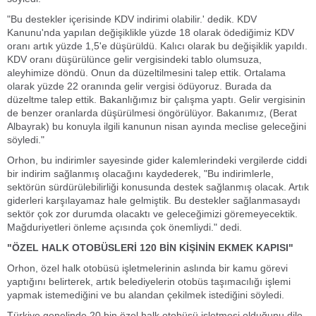
"Bu destekler içerisinde KDV indirimi olabilir.' dedik. KDV
Kanunu'nda yapılan değişiklikle yüzde 18 olarak ödediğimiz KDV
oranı artık yüzde 1,5'e düşürüldü. Kalıcı olarak bu değişiklik yapıldı.
KDV oranı düşürülünce gelir vergisindeki tablo olumsuza,
aleyhimize döndü. Onun da düzeltilmesini talep ettik. Ortalama
olarak yüzde 22 oranında gelir vergisi ödüyoruz. Burada da
düzeltme talep ettik. Bakanlığımız bir çalışma yaptı. Gelir vergisinin
de benzer oranlarda düşürülmesi öngörülüyor. Bakanımız, (Berat
Albayrak) bu konuyla ilgili kanunun nisan ayında meclise geleceğini
söyledi."
Orhon, bu indirimler sayesinde gider kalemlerindeki vergilerde ciddi
bir indirim sağlanmış olacağını kaydederek, "Bu indirimlerle,
sektörün sürdürülebilirliği konusunda destek sağlanmış olacak. Artık
giderleri karşılayamaz hale gelmiştik. Bu destekler sağlanmasaydı
sektör çok zor durumda olacaktı ve geleceğimizi göremeyecektik.
Mağduriyetleri önleme açısında çok önemliydi." dedi.
"ÖZEL HALK OTOBÜSLERİ 120 BİN KİŞİNİN EKMEK KAPISI"
Orhon, özel halk otobüsü işletmelerinin aslında bir kamu görevi
yaptığını belirterek, artık belediyelerin otobüs taşımacılığı işlemi
yapmak istemediğini ve bu alandan çekilmek istediğini söyledi.
Türkiye genelinde 20 bin özel halk otobüsü işletmesi olduğunu dile