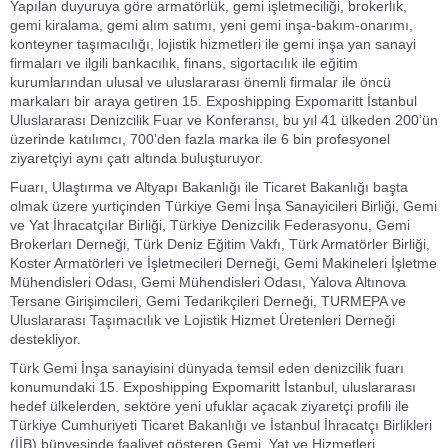
Yapılan duyuruya göre armatörlük, gemi işletmeciliği, brokerlık,
gemi kiralama, gemi alım satımı, yeni gemi inşa-bakım-onarımı,
konteyner taşımacılığı, lojistik hizmetleri ile gemi inşa yan sanayi
firmaları ve ilgili bankacılık, finans, sigortacılık ile eğitim
kurumlarından ulusal ve uluslararası önemli firmalar ile öncü
markaları bir araya getiren 15. Exposhipping Expomaritt İstanbul
Uluslararası Denizcilik Fuar ve Konferansı, bu yıl 41 ülkeden 200’ün
üzerinde katılımcı, 700’den fazla marka ile 6 bin profesyonel
ziyaretçiyi aynı çatı altında buluşturuyor.
Fuarı, Ulaştırma ve Altyapı Bakanlığı ile Ticaret Bakanlığı başta
olmak üzere yurtiçinden Türkiye Gemi İnşa Sanayicileri Birliği, Gemi
ve Yat İhracatçılar Birliği, Türkiye Denizcilik Federasyonu, Gemi
Brokerları Derneği, Türk Deniz Eğitim Vakfı, Türk Armatörler Birliği,
Koster Armatörleri ve İşletmecileri Derneği, Gemi Makineleri İşletme
Mühendisleri Odası, Gemi Mühendisleri Odası, Yalova Altınova
Tersane Girişimcileri, Gemi Tedarikçileri Derneği, TURMEPA ve
Uluslararası Taşımacılık ve Lojistik Hizmet Üretenleri Derneği
destekliyor.
Türk Gemi İnşa sanayisini dünyada temsil eden denizcilik fuarı
konumundaki 15. Exposhipping Expomaritt İstanbul, uluslararası
hedef ülkelerden, sektöre yeni ufuklar açacak ziyaretçi profili ile
Türkiye Cumhuriyeti Ticaret Bakanlığı ve İstanbul İhracatçı Birlikleri
(İİB) bünyesinde faaliyet gösteren Gemi, Yat ve Hizmetleri