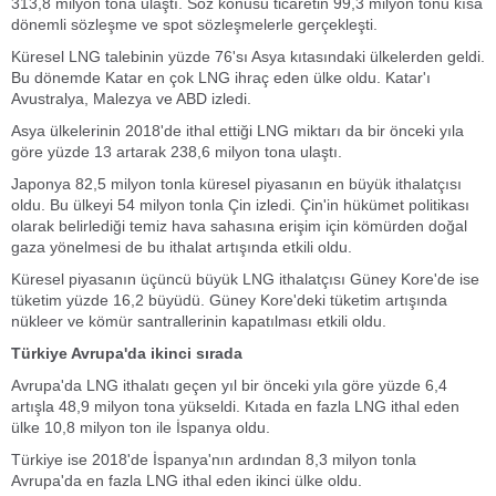
313,8 milyon tona ulaştı. Söz konusu ticaretin 99,3 milyon tonu kısa
dönemli sözleşme ve spot sözleşmelerle gerçekleşti.
Küresel LNG talebinin yüzde 76'sı Asya kıtasındaki ülkelerden geldi.
Bu dönemde Katar en çok LNG ihraç eden ülke oldu. Katar'ı
Avustralya, Malezya ve ABD izledi.
Asya ülkelerinin 2018'de ithal ettiği LNG miktarı da bir önceki yıla
göre yüzde 13 artarak 238,6 milyon tona ulaştı.
Japonya 82,5 milyon tonla küresel piyasanın en büyük ithalatçısı
oldu. Bu ülkeyi 54 milyon tonla Çin izledi. Çin'in hükümet politikası
olarak belirlediği temiz hava sahasına erişim için kömürden doğal
gaza yönelmesi de bu ithalat artışında etkili oldu.
Küresel piyasanın üçüncü büyük LNG ithalatçısı Güney Kore'de ise
tüketim yüzde 16,2 büyüdü. Güney Kore'deki tüketim artışında
nükleer ve kömür santrallerinin kapatılması etkili oldu.
Türkiye Avrupa'da ikinci sırada
Avrupa'da LNG ithalatı geçen yıl bir önceki yıla göre yüzde 6,4
artışla 48,9 milyon tona yükseldi. Kıtada en fazla LNG ithal eden
ülke 10,8 milyon ton ile İspanya oldu.
Türkiye ise 2018'de İspanya'nın ardından 8,3 milyon tonla
Avrupa'da en fazla LNG ithal eden ikinci ülke oldu.