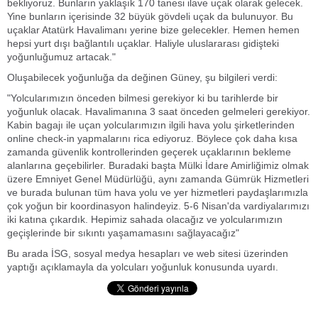
bekliyoruz. Bunların yaklaşık 170 tanesi ilave uçak olarak gelecek.
Yine bunların içerisinde 32 büyük gövdeli uçak da bulunuyor. Bu
uçaklar Atatürk Havalimanı yerine bize gelecekler. Hemen hemen
hepsi yurt dışı bağlantılı uçaklar. Haliyle uluslararası gidişteki
yoğunluğumuz artacak."
Oluşabilecek yoğunluğa da değinen Güney, şu bilgileri verdi:
"Yolcularımızın önceden bilmesi gerekiyor ki bu tarihlerde bir
yoğunluk olacak. Havalimanına 3 saat önceden gelmeleri gerekiyor.
Kabin bagajı ile uçan yolcularımızın ilgili hava yolu şirketlerinden
online check-in yapmalarını rica ediyoruz. Böylece çok daha kısa
zamanda güvenlik kontrollerinden geçerek uçaklarının bekleme
alanlarına geçebilirler. Buradaki başta Mülki İdare Amirliğimiz olmak
üzere Emniyet Genel Müdürlüğü, aynı zamanda Gümrük Hizmetleri
ve burada bulunan tüm hava yolu ve yer hizmetleri paydaşlarımızla
çok yoğun bir koordinasyon halindeyiz. 5-6 Nisan'da vardiyalarımızı
iki katına çıkardık. Hepimiz sahada olacağız ve yolcularımızın
geçişlerinde bir sıkıntı yaşamamasını sağlayacağız"
Bu arada İSG, sosyal medya hesapları ve web sitesi üzerinden
yaptığı açıklamayla da yolcuları yoğunluk konusunda uyardı.