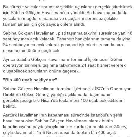
Bu süreçte yolcular sorunsuz şekilde uçuşlarını gerçekleştirebilmek
için Sabiha Gökçen Havalimanı'na yöneldi. Bu havalimanında da
yolcuların mağdur olmaması ve uçuşlarını sorunsuz şekilde
tamamlaması için çok sayıda önlem alındı.
Sabiha Gökçen Havalimanı, pisti taşınma takvimi süresince yani 48
saat boyunca açık kalacak. Pasaport bankolarının tamamı da yine
24 saat boyunca açık kalarak pasaport işlemleri sırasında sıra
oluşmasının önüne geçilecek.
Ayrıca Sabiha Gökçen Havalimanı Terminal İşletmecisi İSG'nin
operasyon birimleri, taşınma takviminde 24 saat hizmet vererek
oluşabilecek sorunların önüne geçecek.
"Bin 400 uçak bekliyoruz"
Sabiha Gökçen Havalimanı terminal işletmecisi İSG'nin Operasyon
Direktörü Göksu Güney, yaptığı açıklamada, taşınmanın
gerçekleşeceği 5-6 Nisan'da toplam bin 400 uçak beklediklerini
belirtti.
Atatürk Havalimanı'nın kapanması sürecinde İstanbul'un şehir
havalimanı olan Sabiha Gökçen Havalimanı olarak bütün
koordinasyonu paydaşlarıyla birlikte kurduklarını aktaran Güney,
şöyle devam etti: "5-6 Nisan arasında toplam bin 400 uçak