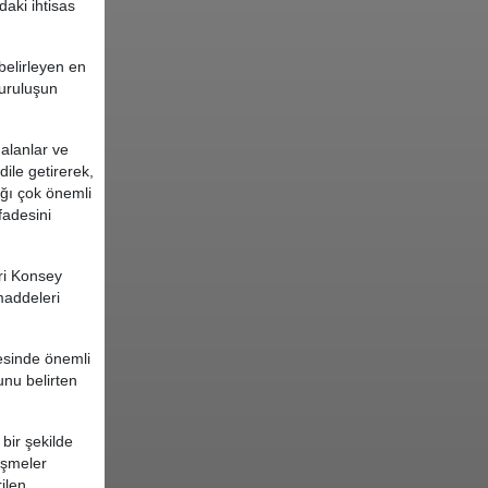
daki ihtisas
belirleyen en
kuruluşun
alanlar ve
ile getirerek,
ığı çok önemli
fadesini
ari Konsey
maddeleri
esinde önemli
unu belirten
bir şekilde
rüşmeler
ilen