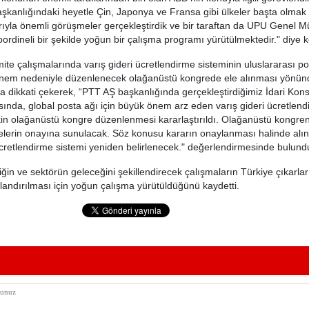
aşkanlığındaki heyetle Çin, Japonya ve Fransa gibi ülkeler başta olmak
ıyla önemli görüşmeler gerçekleştirdik ve bir taraftan da UPU Genel M
oordineli bir şekilde yoğun bir çalışma programı yürütülmektedir." diye 
ite çalışmalarında varış gideri ücretlendirme sisteminin uluslararası pos
 önem nedeniyle düzenlenecek olağanüstü kongrede ele alınması yönün
 dikkati çekerek, “PTT AŞ başkanlığında gerçekleştirdiğimiz İdari Kon
ısında, global posta ağı için büyük önem arz eden varış gideri ücretlen
şkin olağanüstü kongre düzenlenmesi kararlaştırıldı. Olağanüstü kongren
elerin onayına sunulacak. Söz konusu kararın onaylanması halinde alın
retlendirme sistemi yeniden belirlenecek." değerlendirmesinde bulund
liğin ve sektörün geleceğini şekillendirecek çalışmaların Türkiye çıkarl
landırılması için yoğun çalışma yürütüldüğünü kaydetti.