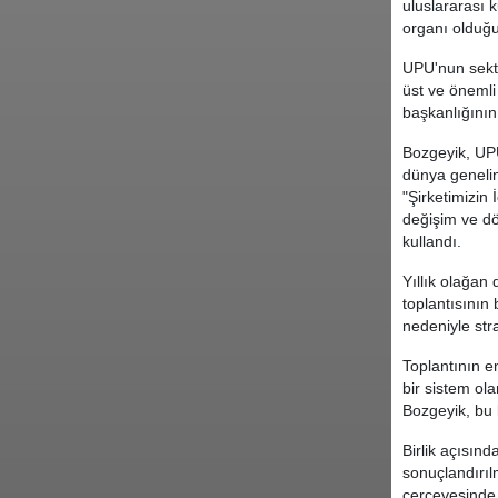
uluslararası 
organı olduğu
UPU'nun sektö
üst ve önemli
başkanlığının 
Bozgeyik, UPU
dünya genelin
"Şirketimizin
değişim ve d
kullandı.
Yıllık olağan
toplantısının
nedeniyle str
Toplantının e
bir sistem ol
Bozgeyik, bu 
Birlik açısın
sonuçlandırılm
çerçevesinde 