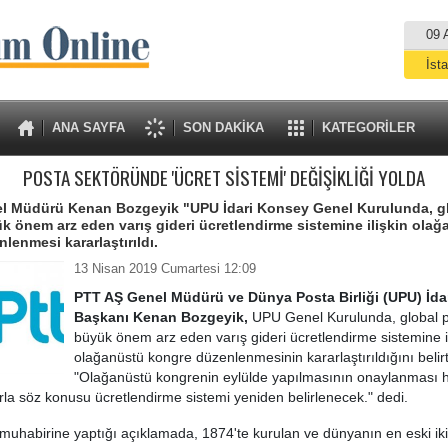
09 
İst
A
ANA SAYFA
SON DAKİKA
KATEGORİLER
POSTA SEKTÖRÜNDE 'ÜCRET SİSTEMİ' DEĞİŞİKLİĞİ YOLDA
l Müdürü Kenan Bozgeyik "UPU İdari Konsey Genel Kurulunda, g
ük önem arz eden varış gideri ücretlendirme sistemine ilişkin ola
lenmesi kararlaştırıldı.
13 Nisan 2019 Cumartesi 12:09
PTT AŞ Genel Müdürü ve Dünya Posta Birliği (UPU) İda
Başkanı Kenan Bozgeyik,
UPU Genel Kurulunda, global po
büyük önem arz eden varış gideri ücretlendirme sistemine il
olağanüstü kongre düzenlenmesinin kararlaştırıldığını belir
"Olağanüstü kongrenin eylülde yapılmasının onaylanması h
rla söz konusu ücretlendirme sistemi yeniden belirlenecek." dedi.
muhabirine yaptığı açıklamada, 1874'te kurulan ve dünyanın en eski iki