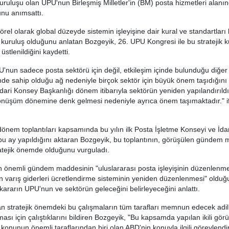
kuruluşu olan UPU'nun Birleşmiş Milletler'in (BM) posta hizmetleri alanın
nu anımsattı.
rel olarak global düzeyde sistemin işleyişine dair kural ve standartları 
 kuruluş olduğunu anlatan Bozgeyik, 26. UPU Kongresi ile bu stratejik 
üstlenildiğini kaydetti.
'nun sadece posta sektörü için değil, etkileşim içinde bulunduğu diğer 
de sahip olduğu ağ nedeniyle birçok sektör için büyük önem taşıdığını d
 İdari Konsey Başkanlığı dönem itibarıyla sektörün yeniden yapılandırıld
önüşüm dönemine denk gelmesi nedeniyle ayrıca önem taşımaktadır." i
 dönem toplantıları kapsamında bu yılın ilk Posta İşletme Konseyi ve İd
 bu ay yapıldığını aktaran Bozgeyik, bu toplantının, görüşülen gündem 
atejik önemde olduğunu vurguladı.
n önemli gündem maddesinin "uluslararası posta işleyişinin düzenlenm
an varış giderleri ücretlendirme sisteminin yeniden düzenlenmesi" olduğ
kararın UPU'nun ve sektörün geleceğini belirleyeceğini anlattı.
dan stratejik önemdeki bu çalışmaların tüm tarafları memnun edecek adil 
ası için çalıştıklarını bildiren Bozgeyik, "Bu kapsamda yapılan ikili gö
konunun önemli taraflarından biri olan ABD'nin konuyla ilgili görevlendir