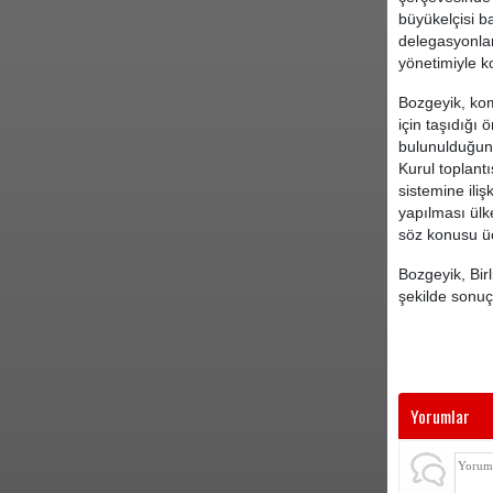
büyükelçisi b
delegasyonlar
yönetimiyle k
Bozgeyik, kom
için taşıdığı
bulunulduğuna
Kurul toplant
sistemine ili
yapılması ülk
söz konusu üc
Bozgeyik, Bir
şekilde sonuç
Yorumlar