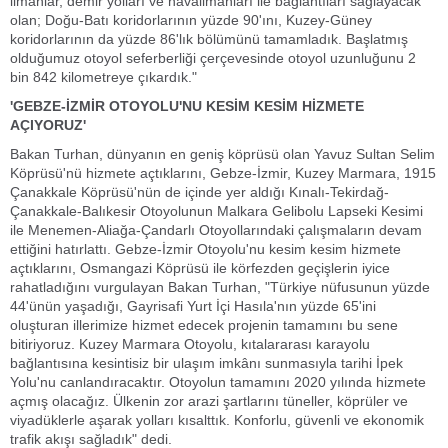
limanlar, demir yolları ve havalimanları ile bağlantıları sağlayacak
olan; Doğu-Batı koridorlarının yüzde 90'ını, Kuzey-Güney
koridorlarının da yüzde 86'lık bölümünü tamamladık. Başlatmış
olduğumuz otoyol seferberliği çerçevesinde otoyol uzunluğunu 2
bin 842 kilometreye çıkardık."
'GEBZE-İZMİR OTOYOLU'NU KESİM KESİM HİZMETE
AÇIYORUZ'
Bakan Turhan, dünyanın en geniş köprüsü olan Yavuz Sultan Selim
Köprüsü'nü hizmete açtıklarını, Gebze-İzmir, Kuzey Marmara, 1915
Çanakkale Köprüsü'nün de içinde yer aldığı Kınalı-Tekirdağ-
Çanakkale-Balıkesir Otoyolunun Malkara Gelibolu Lapseki Kesimi
ile Menemen-Aliağa-Çandarlı Otoyollarındaki çalışmaların devam
ettiğini hatırlattı. Gebze-İzmir Otoyolu'nu kesim kesim hizmete
açtıklarını, Osmangazi Köprüsü ile körfezden geçişlerin iyice
rahatladığını vurgulayan Bakan Turhan, "Türkiye nüfusunun yüzde
44'ünün yaşadığı, Gayrisafi Yurt İçi Hasıla'nın yüzde 65'ini
oluşturan illerimize hizmet edecek projenin tamamını bu sene
bitiriyoruz. Kuzey Marmara Otoyolu, kıtalararası karayolu
bağlantısına kesintisiz bir ulaşım imkânı sunmasıyla tarihi İpek
Yolu'nu canlandıracaktır. Otoyolun tamamını 2020 yılında hizmete
açmış olacağız. Ülkenin zor arazi şartlarını tüneller, köprüler ve
viyadüklerle aşarak yolları kısalttık. Konforlu, güvenli ve ekonomik
trafik akışı sağladık" dedi.