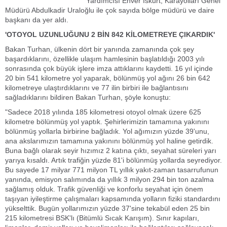
Yardımcısı Enver İskurt, Karayolları Genel
Müdürü Abdulkadir Uraloğlu ile çok sayıda bölge müdürü ve daire
başkanı da yer aldı.
'OTOYOL UZUNLUĞUNU 2 BİN 842 KİLOMETREYE ÇIKARDIK'
Bakan Turhan, ülkenin dört bir yanında zamanında çok şey
başardıklarını, özellikle ulaşım hamlesinin başlatıldığı 2003 yılı
sonrasında çok büyük işlere imza attıklarını kaydetti. 16 yıl içinde
20 bin 541 kilometre yol yaparak, bölünmüş yol ağını 26 bin 642
kilometreye ulaştırdıklarını ve 77 ilin birbiri ile bağlantısını
sağladıklarını bildiren Bakan Turhan, şöyle konuştu:
"Sadece 2018 yılında 185 kilometresi otoyol olmak üzere 625
kilometre bölünmüş yol yaptık. Şehirlerimizin tamamına yakınını
bölünmüş yollarla birbirine bağladık. Yol ağımızın yüzde 39'unu,
ana akslarımızın tamamına yakınını bölünmüş yol haline getirdik.
Buna bağlı olarak seyir hızımız 2 katına çıktı, seyahat süreleri yarı
yarıya kısaldı. Artık trafiğin yüzde 81'i bölünmüş yollarda seyrediyor.
Bu sayede 17 milyar 771 milyon TL yıllık yakıt-zaman tasarrufunun
yanında, emisyon salımında da yıllık 3 milyon 294 bin ton azalma
sağlamış olduk. Trafik güvenliği ve konforlu seyahat için önem
taşıyan iyileştirme çalışmaları kapsamında yolların fiziki standardını
yükselttik. Bugün yollarımızın yüzde 37'sine tekabül eden 25 bin
215 kilometresi BSK'lı (Bitümlü Sıcak Karışım). Sınır kapıları,