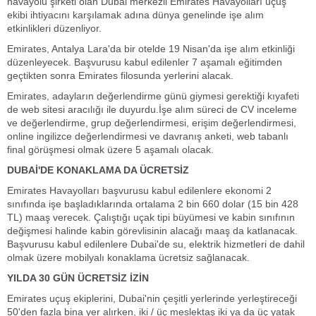
havayolu şirketi olan Dubai merkezli Emirates Havayolları uçuş
ekibi ihtiyacını karşılamak adına dünya genelinde işe alım
etkinlikleri düzenliyor.
Emirates, Antalya Lara'da bir otelde 19 Nisan'da işe alım etkinliği
düzenleyecek. Başvurusu kabul edilenler 7 aşamalı eğitimden
geçtikten sonra Emirates filosunda yerlerini alacak.
Emirates, adayların değerlendirme günü giymesi gerektiği kıyafeti
de web sitesi aracılığı ile duyurdu.İşe alım süreci de CV inceleme
ve değerlendirme, grup değerlendirmesi, erişim değerlendirmesi,
online ingilizce değerlendirmesi ve davranış anketi, web tabanlı
final görüşmesi olmak üzere 5 aşamalı olacak.
DUBAİ'DE KONAKLAMA DA ÜCRETSİZ
Emirates Havayolları başvurusu kabul edilenlere ekonomi 2
sınıfında işe başladıklarında ortalama 2 bin 660 dolar (15 bin 428
TL) maaş verecek. Çalıştığı uçak tipi büyümesi ve kabin sınıfının
değişmesi halinde kabin görevlisinin alacağı maaş da katlanacak.
Başvurusu kabul edilenlere Dubai'de su, elektrik hizmetleri de dahil
olmak üzere mobilyalı konaklama ücretsiz sağlanacak.
YILDA 30 GÜN ÜCRETSİZ İZİN
Emirates uçuş ekiplerini, Dubai'nin çeşitli yerlerinde yerleştireceği
50'den fazla bina yer alırken, iki / üç meslektaş iki ya da üç yatak