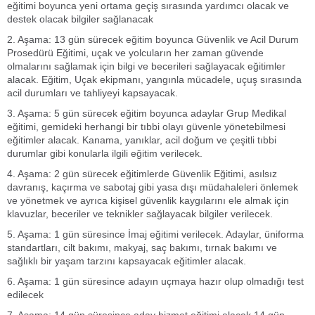
eğitimi boyunca yeni ortama geçiş sırasında yardımcı olacak ve
destek olacak bilgiler sağlanacak
2. Aşama:
13 gün sürecek eğitim boyunca Güvenlik ve Acil Durum
Prosedürü Eğitimi, uçak ve yolcuların her zaman güvende
olmalarını sağlamak için bilgi ve becerileri sağlayacak eğitimler
alacak. Eğitim, Uçak ekipmanı, yangınla mücadele, uçuş sırasında
acil durumları ve tahliyeyi kapsayacak.
3. Aşama:
5 gün sürecek eğitim boyunca adaylar Grup Medikal
eğitimi, gemideki herhangi bir tıbbi olayı güvenle yönetebilmesi
eğitimler alacak. Kanama, yanıklar, acil doğum ve çeşitli tıbbi
durumlar gibi konularla ilgili eğitim verilecek.
4. Aşama:
2 gün sürecek eğitimlerde Güvenlik Eğitimi, asılsız
davranış, kaçırma ve sabotaj gibi yasa dışı müdahaleleri önlemek
ve yönetmek ve ayrıca kişisel güvenlik kaygılarını ele almak için
klavuzlar, beceriler ve teknikler sağlayacak bilgiler verilecek.
5. Aşama:
1 gün süresince İmaj eğitimi verilecek. Adaylar, üniforma
standartları, cilt bakımı, makyaj, saç bakımı, tırnak bakımı ve
sağlıklı bir yaşam tarzını kapsayacak eğitimler alacak.
6. Aşama:
1 gün süresince adayın uçmaya hazır olup olmadığı test
edilecek