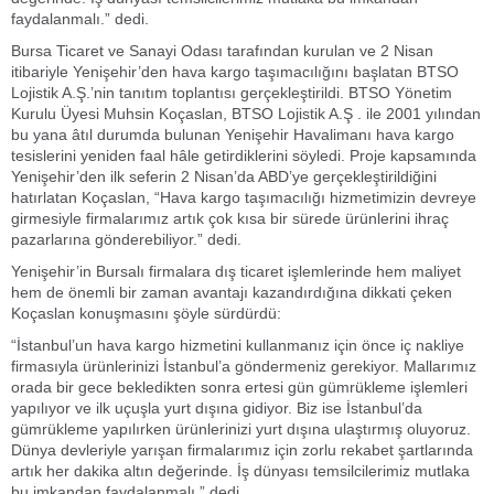
faydalanmalı.” dedi.
Bursa Ticaret ve Sanayi Odası tarafından kurulan ve 2 Nisan
itibariyle Yenişehir’den hava kargo taşımacılığını başlatan BTSO
Lojistik A.Ş.’nin tanıtım toplantısı gerçekleştirildi. BTSO Yönetim
Kurulu Üyesi Muhsin Koçaslan, BTSO Lojistik A.Ş . ile 2001 yılından
bu yana âtıl durumda bulunan Yenişehir Havalimanı hava kargo
tesislerini yeniden faal hâle getirdiklerini söyledi. Proje kapsamında
Yenişehir’den ilk seferin 2 Nisan’da ABD’ye gerçekleştirildiğini
hatırlatan Koçaslan, “Hava kargo taşımacılığı hizmetimizin devreye
girmesiyle firmalarımız artık çok kısa bir sürede ürünlerini ihraç
pazarlarına gönderebiliyor.” dedi.
Yenişehir’in Bursalı firmalara dış ticaret işlemlerinde hem maliyet
hem de önemli bir zaman avantajı kazandırdığına dikkati çeken
Koçaslan konuşmasını şöyle sürdürdü:
“İstanbul’un hava kargo hizmetini kullanmanız için önce iç nakliye
firmasıyla ürünlerinizi İstanbul’a göndermeniz gerekiyor. Mallarımız
orada bir gece bekledikten sonra ertesi gün gümrükleme işlemleri
yapılıyor ve ilk uçuşla yurt dışına gidiyor. Biz ise İstanbul’da
gümrükleme yapılırken ürünlerinizi yurt dışına ulaştırmış oluyoruz.
Dünya devleriyle yarışan firmalarımız için zorlu rekabet şartlarında
artık her dakika altın değerinde. İş dünyası temsilcilerimiz mutlaka
bu imkandan faydalanmalı.” dedi.