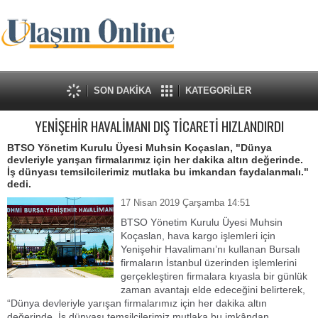
SON DAKİKA
KATEGORİLER
YENİŞEHİR HAVALİMANI DIŞ TİCARETİ HIZLANDIRDI
BTSO Yönetim Kurulu Üyesi Muhsin Koçaslan, "Dünya
devleriyle yarışan firmalarımız için her dakika altın değerinde.
İş dünyası temsilcilerimiz mutlaka bu imkandan faydalanmalı."
dedi.
17 Nisan 2019 Çarşamba 14:51
BTSO Yönetim Kurulu Üyesi Muhsin
Koçaslan, hava kargo işlemleri için
Yenişehir Havalimanı’nı kullanan Bursalı
firmaların İstanbul üzerinden işlemlerini
gerçekleştiren firmalara kıyasla bir günlük
zaman avantajı elde edeceğini belirterek,
“Dünya devleriyle yarışan firmalarımız için her dakika altın
değerinde. İş dünyası temsilcilerimiz mutlaka bu imkândan