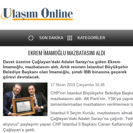
SON DAKİKA
KATEGORİLER
EKREM İMAMOĞLU MAZBATASINI ALDI
Davet üzerine Çağlayan'daki Adalet Sarayı'na giden Ekrem
İmamoğlu, mazbatasını aldı. Artık resmen İstanbul Büyükşehir
Belediye Başkanı olan İmamoğlu, şimdi İBB binasına geçerek
görevi devralacak.
17 Nisan 2019 Çarşamba 16:48
CHP'nin İstanbul Büyükşehir Belediye Baş
mazbatasını aldı. AK Parti'nin, YSK'ya yapıla
tamamlanmadan mazbatanın verilmemesi tal
İstanbul İl Seçim Kurulu, mazbatasını alm
Çağlayan'daki Adalet Sarayı'na çağırdı. Tw
alıyoruz" paylaşımı yapan CHP İstanbul İl Başkanı Canan Kaftancıoğlu 
Çağlayan'a geldi.