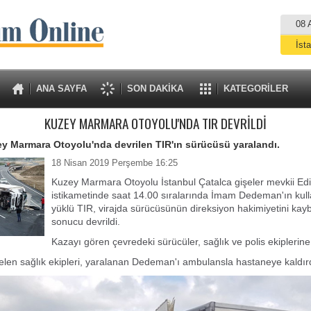
08 
İst
A
ANA SAYFA
SON DAKİKA
KATEGORİLER
KUZEY MARMARA OTOYOLU'NDA TIR DEVRİLDİ
y Marmara Otoyolu'nda devrilen TIR'ın sürücüsü yaralandı.
18 Nisan 2019 Perşembe 16:25
Kuzey Marmara Otoyolu İstanbul Çatalca gişeler mevkii Ed
istikametinde saat 14.00 sıralarında İmam Dedeman'ın kull
yüklü TIR, virajda sürücüsünün direksiyon hakimiyetini kay
sonucu devrildi.
Kazayı gören çevredeki sürücüler, sağlık ve polis ekiplerine
elen sağlık ekipleri, yaralanan Dedeman'ı ambulansla hastaneye kaldır