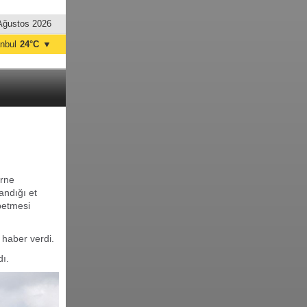
Ağustos 2026
anbul
24°C
▼
nkara
24°C
irne
andığı et
betmesi
 haber verdi.
dı.