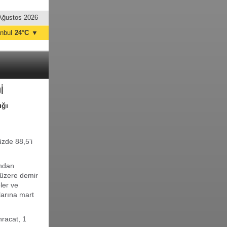
Ağustos 2026
anbul
24°C
▼
nkara
32°C
İ
ığı
üzde 88,5'i
ından
 üzere demir
ler ve
larına mart
hracat, 1