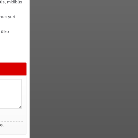
büs, midibüs
acı yurt
 ülke
ış,