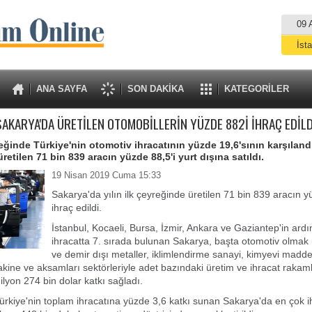
09 
İst
A
ANA SAYFA
SON DAKİKA
KATEGORİLER
SAKARYA'DA ÜRETİLEN OTOMOBİLLERİN YÜZDE 882İ İHRAÇ EDİLD
yreğinde Türkiye'nin otomotiv ihracatının yüzde 19,6'sının karşıland
retilen 71 bin 839 aracın yüzde 88,5'i yurt dışına satıldı.
19 Nisan 2019 Cuma 15:33
Sakarya'da yılın ilk çeyreğinde üretilen 71 bin 839 aracın y
ihraç edildi.
İstanbul, Kocaeli, Bursa, İzmir, Ankara ve Gaziantep'in ard
ihracatta 7. sırada bulunan Sakarya, başta otomotiv olmak
ve demir dışı metaller, iklimlendirme sanayi, kimyevi madde
kine ve aksamları sektörleriyle adet bazındaki üretim ve ihracat rakam
lyon 274 bin dolar katkı sağladı.
Türkiye'nin toplam ihracatına yüzde 3,6 katkı sunan Sakarya'da en çok i