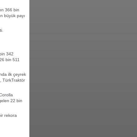
len 366 bin
ın büyük payı
i.
 bin 342
26 bin 511
nda ilk çeyrek
n, TürkTraktör
Corolla
gelen 22 bin
ir rekora