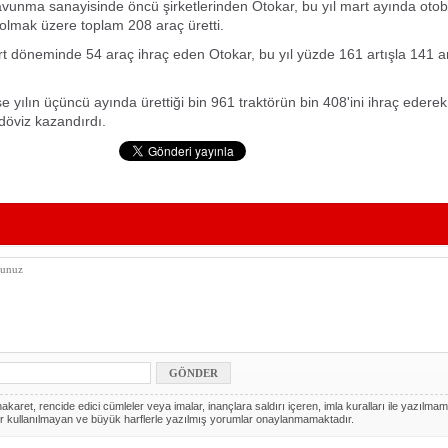
avunma sanayisinde öncü şirketlerinden Otokar, bu yıl mart ayında oto
lmak üzere toplam 208 araç üretti.
t döneminde 54 araç ihraç eden Otokar, bu yıl yüzde 161 artışla 141 ar
e yılın üçüncü ayında ürettiği bin 961 traktörün bin 408'ini ihraç ederek
döviz kazandırdı.
akaret, rencide edici cümleler veya imalar, inançlara saldırı içeren, imla kuralları ile yazılmam
r kullanılmayan ve büyük harflerle yazılmış yorumlar onaylanmamaktadır.