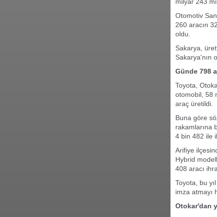
milyar 243 mil
Otomotiv Sana
260 aracın 32
oldu.
Sakarya, ürett
Sakarya'nın o
Günde 798 a
Toyota, Otoka
otomobil, 58 
araç üretildi.
Buna göre söz
rakamlarına b
4 bin 482 ile 
Arifiye ilçesi
Hybrid modell
408 aracı ihra
Toyota, bu yı
imza atmayı h
Otokar'dan yü