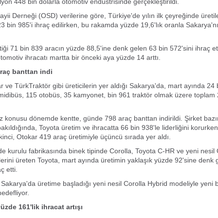
yon 448 bin dolarla otomotiv endüstrisinde gerçekleştirildi.
yii Derneği (OSD) verilerine göre, Türkiye'de yılın ilk çeyreğinde üreti
3 bin 985'i ihraç edilirken, bu rakamda yüzde 19,6'lık oranla Sakarya'n
iği 71 bin 839 aracın yüzde 88,5'ine denk gelen 63 bin 572'sini ihraç ett
tomotiv ihracatı martta bir önceki aya yüzde 14 arttı.
raç banttan indi
r ve TürkTraktör gibi üreticilerin yer aldığı Sakarya'da, mart ayında 24
midibüs, 115 otobüs, 35 kamyonet, bin 961 traktör olmak üzere toplam 
 konusu dönemde kentte, günde 798 araç banttan indirildi. Şirket bazı
akıldığında, Toyota üretim ve ihracatta 66 bin 938'le liderliğini korurke
ikinci, Otokar 419 araç üretimiyle üçüncü sırada yer aldı.
nde kurulu fabrikasında binek tipinde Corolla, Toyota C-HR ve yeni nesil 
erini üreten Toyota, mart ayında üretimin yaklaşık yüzde 92'sine denk 
ç etti.
l Sakarya'da üretime başladığı yeni nesil Corolla Hybrid modeliyle yeni b
edefliyor.
zde 161'lik ihracat artışı