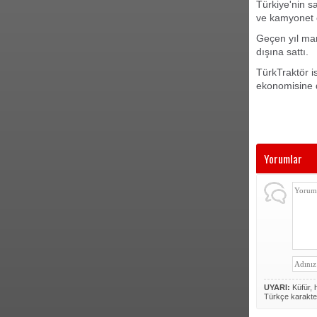
Türkiye'nin s
ve kamyonet o
Geçen yıl mar
dışına sattı.
TürkTraktör is
ekonomisine 
Yorumlar
UYARI:
Küfür, h
Türkçe karakte