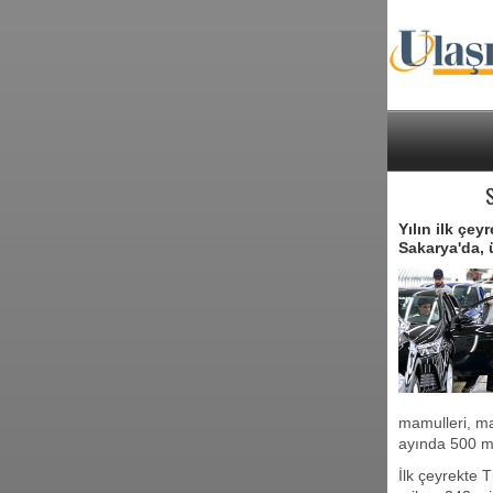
Yılın ilk çe
Sakarya'da, ü
mamulleri, ma
ayında 500 mi
İlk çeyrekte 