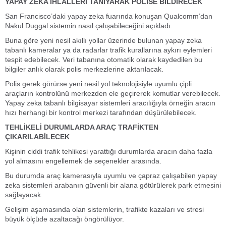
YAPAY ZEKA İHLALLERİ TANIYARAK POLİSE BİLDİRECEK
San Francisco’daki yapay zeka fuarında konuşan Qualcomm’dan
Nakul Duggal sistemin nasıl çalışabileceğini açıkladı.
Buna göre yeni nesil akıllı yollar üzerinde bulunan yapay zeka
tabanlı kameralar ya da radarlar trafik kurallarına aykırı eylemleri
tespit edebilecek. Veri tabanına otomatik olarak kaydedilen bu
bilgiler anlık olarak polis merkezlerine aktarılacak.
Polis gerek görürse yeni nesil yol teknolojisiyle uyumlu çipli
araçların kontrolünü merkezden ele geçirerek komutlar verebilecek.
Yapay zeka tabanlı bilgisayar sistemleri aracılığıyla örneğin aracın
hızı herhangi bir kontrol merkezi tarafından düşürülebilecek.
TEHLİKELİ DURUMLARDA ARAÇ TRAFİKTEN
ÇIKARILABİLECEK
Kişinin ciddi trafik tehlikesi yarattığı durumlarda aracın daha fazla
yol almasını engellemek de seçenekler arasında.
Bu durumda araç kamerasıyla uyumlu ve çapraz çalışabilen yapay
zeka sistemleri arabanın güvenli bir alana götürülerek park etmesini
sağlayacak.
Gelişim aşamasında olan sistemlerin, trafikte kazaları ve stresi
büyük ölçüde azaltacağı öngörülüyor.