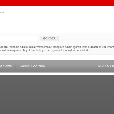
akaret, rencide edici cümleler veya imalar, inançlara saldırı içeren, imla kuralları ile yazılmam
r kullanılmayan ve büyük harflerle yazılmış yorumlar onaylanmamaktadır.
a Sayfa
Normal Görünüm
© 2005 Ul