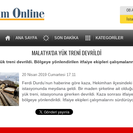
08 
İst
A
ANA SAYFA
SON DAKİKA
KATEGORİLER
MALATYA’DA YÜK TRENİ DEVRİLDİ
k treni devrildi. Bölgeye yönlendirilen itfaiye ekipleri çalışmaları
20 Nisan 2019 Cumartesi 17:11
Ferdi Durdu’nun haberine göre kaza, Hekimhan ilçesindeki 
istasyonunda meydana geldi. Bir maden şirketine ait olduğu
yük treni, istasyonuna girerken devrildi. Kaza sonrası itfaiye
bölgeye yönlendirildi. İtfaiye ekipleri çalışmalarını sürdürüyo