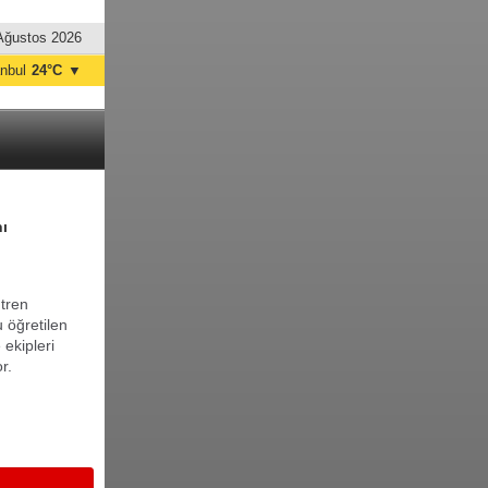
Ağustos 2026
anbul
24°C
▼
nkara
25°C
nı
tren
 öğretilen
 ekipleri
r.