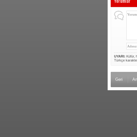
Yorumlar
UYARI:
Küfür, h
Türkçe karakte
Geri
An