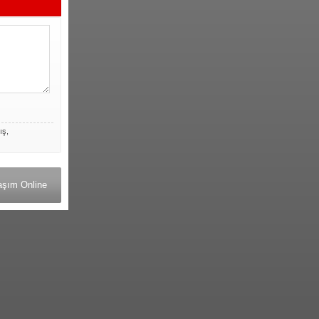
ış,
aşım Online