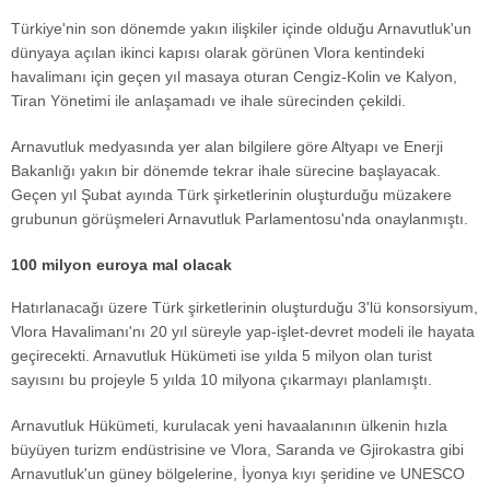
Türkiye'nin son dönemde yakın ilişkiler içinde olduğu Arnavutluk'un
dünyaya açılan ikinci kapısı olarak görünen Vlora kentindeki
havalimanı için geçen yıl masaya oturan Cengiz-Kolin ve Kalyon,
Tiran Yönetimi ile anlaşamadı ve ihale sürecinden çekildi.
Arnavutluk medyasında yer alan bilgilere göre Altyapı ve Enerji
Bakanlığı yakın bir dönemde tekrar ihale sürecine başlayacak.
Geçen yıl Şubat ayında Türk şirketlerinin oluşturduğu müzakere
grubunun görüşmeleri Arnavutluk Parlamentosu'nda onaylanmıştı.
100 milyon euroya mal olacak
Hatırlanacağı üzere Türk şirketlerinin oluşturduğu 3'lü konsorsiyum,
Vlora Havalimanı'nı 20 yıl süreyle yap-işlet-devret modeli ile hayata
geçirecekti. Arnavutluk Hükümeti ise yılda 5 milyon olan turist
sayısını bu projeyle 5 yılda 10 milyona çıkarmayı planlamıştı.
Arnavutluk Hükümeti, kurulacak yeni havaalanının ülkenin hızla
büyüyen turizm endüstrisine ve Vlora, Saranda ve Gjirokastra gibi
Arnavutluk'un güney bölgelerine, İyonya kıyı şeridine ve UNESCO