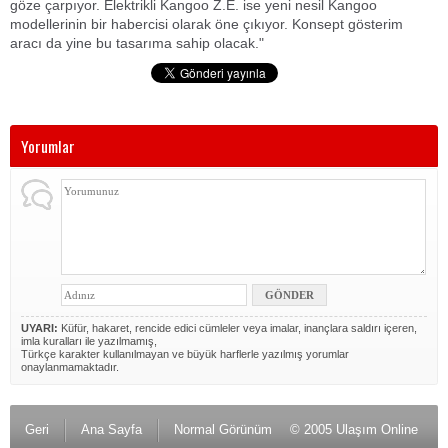
göze çarpıyor. Elektrikli Kangoo Z.E. ise yeni nesil Kangoo
modellerinin bir habercisi olarak öne çıkıyor. Konsept gösterim
aracı da yine bu tasarıma sahip olacak."
Yorumlar
UYARI:
Küfür, hakaret, rencide edici cümleler veya imalar, inançlara saldırı içeren,
imla kuralları ile yazılmamış,
Türkçe karakter kullanılmayan ve büyük harflerle yazılmış yorumlar
onaylanmamaktadır.
Geri
Ana Sayfa
Normal Görünüm
© 2005 Ulaşım Online