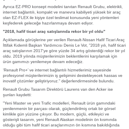
Ayrıca EZ-PRO konsept modelini tanıtan Renault Grubu, elektrikli,
internet bağlantılı, kompakt ve manevra kabiliyeti yüksek bir araç
olan EZ-FLEX ile kişiye özel teslimat konusunda yeni yöntemleri
keşfederek geleceğe hazırlanmaya devam ediyor.
"2018, hafif ticari araç satışlarında rekor bir yıl oldu"
Açıklamada görüşlerine yer verilen Renault-Nissan Hafif Ticari Araç
İttifak Kıdemli Başkan Yardımcısı Denis Le Vot, "2018 yılı, hafif ticari
araç satışlarının 2017'ye göre yüzde 34 artış gösterdiği rekor bir yıl
oldu. 2019 yılında müşterilerimizin beklentilerini karşılamak için
ürün gamımızı yenilemeye devam edeceğiz.
‘Renault Pro+’ ve internet bağlantılı hizmetlerimiz sayesinde
profesyonel müşterilerimizin iş gelişimini destekleyecek hassas ve
inovatif çözümler geliştiriyoruz." değerlendirmesinde bulundu.
Renault Grubu Tasarım Direktörü Laurens van den Acker ise
şunları kaydetti:
"Yeni Master ve yeni Trafic modelleri, Renault ürün gamındaki
yenilenmenin bir parçası olarak, güçlendirilmiş ortak bir görsel
kimlikle gün yüzüne çıkıyor. Bu modern, güçlü, etkileyici ve
gösterişli tasarım, yeni Renault Alaskan modelinin ön kısmında
olduğu gibi tüm hafif ticari araçlarımızın ön kısmına bakıldığında