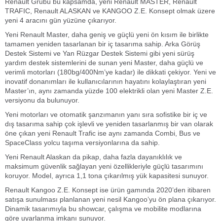
Renault Grubu bu kapsamda, yeni Renault MASTER, Renault
TRAFIC, Renault ALASKAN ve KANGOO Z.E. Konsept olmak üzere
yeni 4 aracını gün yüzüne çıkarıyor.
Yeni Renault Master, daha geniş ve güçlü yeni ön kısım ile birlikte
tamamen yeniden tasarlanan bir iç tasarıma sahip. Arka Görüş
Destek Sistemi ve Yan Rüzgar Destek Sistemi gibi yeni sürüş
yardım destek sistemlerini de sunan yeni Master, daha güçlü ve
verimli motorları (180bg/400Nm’ye kadar) ile dikkati çekiyor. Yeni ve
inovatif donanımları ile kullanıcılarının hayatını kolaylaştıran yeni
Master’ın, aynı zamanda yüzde 100 elektrikli olan yeni Master Z.E.
versiyonu da bulunuyor.
Yeni motorları ve otomatik şanzımanın yanı sıra sofistike bir iç ve
dış tasarıma sahip çok işlevli ve yeniden tasarlanmış bir van olarak
öne çıkan yeni Renault Trafic ise aynı zamanda Combi, Bus ve
SpaceClass yolcu taşıma versiyonlarına da sahip.
Yeni Renault Alaskan da pikap, daha fazla dayanıklılık ve
maksimum güvenlik sağlayan yeni özellikleriyle güçlü tasarımını
koruyor. Model, ayrıca 1,1 tona çıkarılmış yük kapasitesi sunuyor.
Renault Kangoo Z.E. Konsept ise ürün gamında 2020’den itibaren
satışa sunulması planlanan yeni nesil Kangoo’yu ön plana çıkarıyor.
Dinamik tasarımıyla bu showcar, çalışma ve mobilite modlarına
göre uyarlanma imkanı sunuyor.