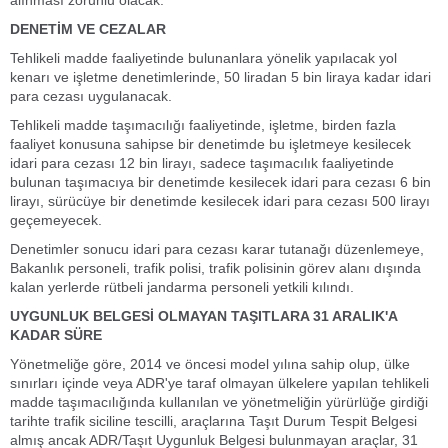
alınması zorunlu olacak.
DENETİM VE CEZALAR
Tehlikeli madde faaliyetinde bulunanlara yönelik yapılacak yol
kenarı ve işletme denetimlerinde, 50 liradan 5 bin liraya kadar idari
para cezası uygulanacak.
Tehlikeli madde taşımacılığı faaliyetinde, işletme, birden fazla
faaliyet konusuna sahipse bir denetimde bu işletmeye kesilecek
idari para cezası 12 bin lirayı, sadece taşımacılık faaliyetinde
bulunan taşımacıya bir denetimde kesilecek idari para cezası 6 bin
lirayı, sürücüye bir denetimde kesilecek idari para cezası 500 lirayı
geçemeyecek.
Denetimler sonucu idari para cezası karar tutanağı düzenlemeye,
Bakanlık personeli, trafik polisi, trafik polisinin görev alanı dışında
kalan yerlerde rütbeli jandarma personeli yetkili kılındı.
UYGUNLUK BELGESİ OLMAYAN TAŞITLARA 31 ARALIK'A
KADAR SÜRE
Yönetmeliğe göre, 2014 ve öncesi model yılına sahip olup, ülke
sınırları içinde veya ADR'ye taraf olmayan ülkelere yapılan tehlikeli
madde taşımacılığında kullanılan ve yönetmeliğin yürürlüğe girdiği
tarihte trafik siciline tescilli, araçlarına Taşıt Durum Tespit Belgesi
almış ancak ADR/Taşıt Uygunluk Belgesi bulunmayan araçlar, 31