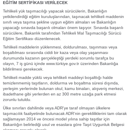
EĞİTİM SERTİFİKASI VERİLECEK
Tehlikeli yük taşımacılığı yapacak sürücülerin, Bakanlığın
yetkilendirdiği eğitim kuruluşlarından, taşınacak tehlikeli maddenin
sınıfı veya taşıma şekline uygun eğitim almaları ve Bakanlığın
yapacağı sınavda başarılı olmaları önem taşıyor. Sınavda başarılı
sürücülere, Bakanlık tarafından Tehlikeli Mal Taşımacılığı Sürücü
Eğitim Sertifikası düzenlenecek.
Tehlikeli maddelerin yüklenmesi, doldurulması, taşınması veya
boşaltılması sırasında ciddi bir kaza veya olay yaşanması
durumunda kazanın gerçekleştiği yerdeki sorumlu tarafça bu
olayın, 7 iş günü içinde www.türkiye.gov.tr üzerinden Bakanlığa
bildirilmesi gerekecek.
Tehlikeli madde yüklü veya tehlikeli maddeyi boşalttığı halde
temizlenmemiş taşıtların, doldurma ve boşaltma süresi dışında,
yerleşim yerlerinde bulunan okul, kamu binaları, alışveriş merkezi,
ibadethane gibi yerlerden en az 300 metre uzağa park etmesi
zorunlu tutuldu.
Ülke sınırları dahilinde veya ADR'ye taraf olmayan ülkelere
taşımacılık faaliyetinde bulunacak ADR'nin gerekliliklerini tam olarak
sağlamayan 2014 ve öncesi model yılına sahip taşıtlar için
Bakanlığın belirlediği usul ve esaslara göre Taşıt Uygunluk Belgesi