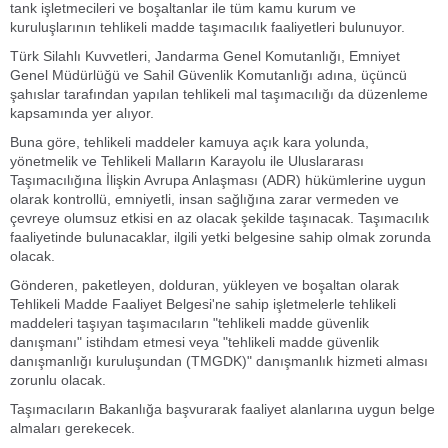
tank işletmecileri ve boşaltanlar ile tüm kamu kurum ve
kuruluşlarının tehlikeli madde taşımacılık faaliyetleri bulunuyor.
Türk Silahlı Kuvvetleri, Jandarma Genel Komutanlığı, Emniyet
Genel Müdürlüğü ve Sahil Güvenlik Komutanlığı adına, üçüncü
şahıslar tarafından yapılan tehlikeli mal taşımacılığı da düzenleme
kapsamında yer alıyor.
Buna göre, tehlikeli maddeler kamuya açık kara yolunda,
yönetmelik ve Tehlikeli Malların Karayolu ile Uluslararası
Taşımacılığına İlişkin Avrupa Anlaşması (ADR) hükümlerine uygun
olarak kontrollü, emniyetli, insan sağlığına zarar vermeden ve
çevreye olumsuz etkisi en az olacak şekilde taşınacak. Taşımacılık
faaliyetinde bulunacaklar, ilgili yetki belgesine sahip olmak zorunda
olacak.
Gönderen, paketleyen, dolduran, yükleyen ve boşaltan olarak
Tehlikeli Madde Faaliyet Belgesi'ne sahip işletmelerle tehlikeli
maddeleri taşıyan taşımacıların "tehlikeli madde güvenlik
danışmanı" istihdam etmesi veya "tehlikeli madde güvenlik
danışmanlığı kuruluşundan (TMGDK)" danışmanlık hizmeti alması
zorunlu olacak.
Taşımacıların Bakanlığa başvurarak faaliyet alanlarına uygun belge
almaları gerekecek.