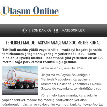
SON DAKİKA
KATEGORİLER
TEHLİKELİ MADDE TAŞIYAN ARAÇLARA 300 METRE KURALI
Tehlikeli madde yüklü veya tehlikeli maddeyi boşalttığı halde
temizlenmemiş taşıtların, yerleşim yerlerindeki okul, kamu
binaları, alışveriş merkezi, ibadethane gibi yerlerden en az 300
metre uzağa park etmesi zorunluluğu getirildi.
24 Nisan 2019 Çarşamba 12:26
Ulaştırma ve Altyapı Bakanlığının,
"Tehlikeli Maddelerin Karayoluyla
Taşınması Hakkında Yönetmelik"i Resmi
Gazete'de yayımlanarak yürürlüğe girdi.
Yönetmelik kapsamında, kara yolu ile
yapılan tehlikeli madde taşımacılığı faaliyetinde yer alan
gönderenler, alıcılar ve yükleyenler yanında, tank-konteyner/portatif