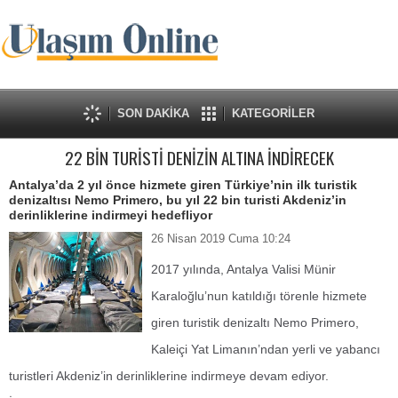
SON DAKİKA
KATEGORİLER
22 BİN TURİSTİ DENİZİN ALTINA İNDİRECEK
Antalya’da 2 yıl önce hizmete giren Türkiye’nin ilk turistik
denizaltısı Nemo Primero, bu yıl 22 bin turisti Akdeniz’in
derinliklerine indirmeyi hedefliyor
26 Nisan 2019 Cuma 10:24
2017 yılında, Antalya Valisi Münir
Karaloğlu’nun katıldığı törenle hizmete
giren turistik denizaltı Nemo Primero,
Kaleiçi Yat Limanın’ndan yerli ve yabancı
turistleri Akdeniz’in derinliklerine indirmeye devam ediyor.