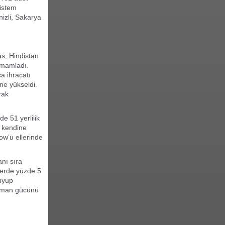
sistem
nizli, Sakarya
as, Hindistan
amamladı.
a ihracatı
ne yükseldi.
rak
e 51 yerlilik
e kendine
how’u ellerinde
anı sıra
lerde yüzde 5
ruyup
ansman gücünü