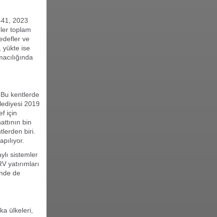
441, 2023
mler toplam
edefler ve
 yükte ise
macılığında
. Bu kentlerde
elediyesi 2019
f için
attının bin
tlerden biri.
apılıyor.
ylı sistemler
V yatırımları
rinde de
a ülkeleri,