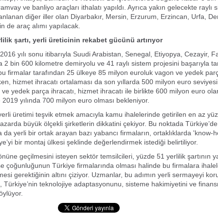
amvay ve banliyo araçları ithalatı yapıldı. Ayrıca yakın gelecekte raylı 
anlanan diğer iller olan Diyarbakır, Mersin, Erzurum, Erzincan, Urfa, De
in de araç alımı yapılacak.
ilik şartı, yerli üreticinin rekabet gücünü artırıyor
, 2016 yılı sonu itibarıyla Suudi Arabistan, Senegal, Etiyopya, Cezayir, F
 2 bin 600 kilometre demiryolu ve 41 raylı sistem projesini başarıyla t
bu firmalar tarafından 25 ülkeye 85 milyon euroluk vagon ve yedek parç
rken, hizmet ihracatı ortalaması da son yıllarda 500 milyon euro seviyesi
 ve yedek parça ihracatı, hizmet ihracatı ile birlikte 600 milyon euro ola
e 2019 yılında 700 milyon euro olması bekleniyor.
erli üretimi teşvik etmek amacıyla kamu ihalelerinde getirilen en az yüzd
pazarda büyük ölçekli şirketlerin dikkatini çekiyor. Bu noktada Türkiye’d
a da yerli bir ortak arayan bazı yabancı firmaların, ortaklıklarda 'know-
ye’yi bir montaj ülkesi şeklinde değerlendirmek istediği belirtiliyor.
üne geçilmesini isteyen sektör temsilcileri, yüzde 51 yerlilik şartının y
sse çoğunluğunun Türkiye firmalarında olması halinde bu firmalara ihale
mesi gerektiğinin altını çiziyor. Uzmanlar, bu adımın yerli sermayeyi ko
ni, Türkiye’nin teknolojiye adaptasyonunu, sisteme hakimiyetini ve fin
öylüyor.