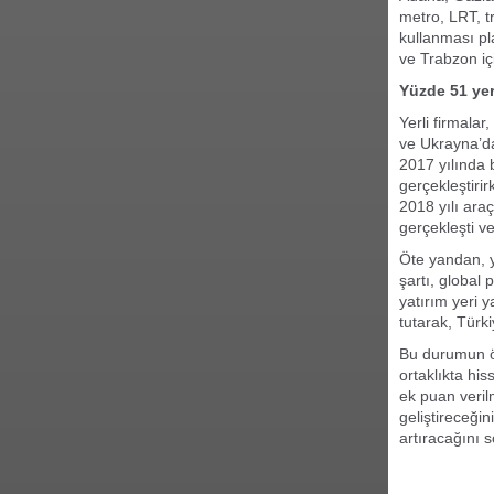
metro, LRT, tr
kullanması pl
ve Trabzon iç
Yüzde 51 yerl
Yerli firmalar
ve Ukrayna’da
2017 yılında 
gerçekleştiri
2018 yılı araç
gerçekleşti v
Öte yandan, y
şartı, global 
yatırım yeri y
tutarak, Türki
Bu durumun ön
ortaklıkta hi
ek puan veril
geliştireceği
artıracağını s