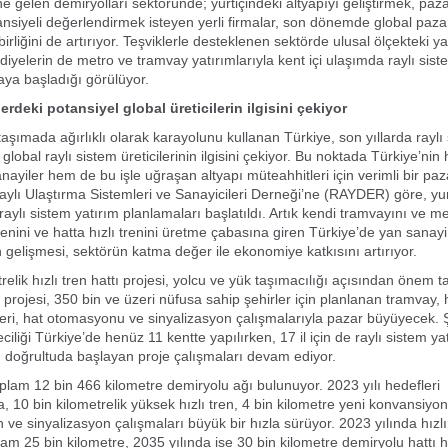
ine gelen demiryolları sektöründe; yurtiçindeki altyapıyı geliştirmek, pa
nsiyeli değerlendirmek isteyen yerli firmalar, son dönemde global paz
ş birliğini de artırıyor. Teşviklerle desteklenen sektörde ulusal ölçekteki ya
diyelerin de metro ve tramvay yatırımlarıyla kent içi ulaşımda raylı sist
aya başladığı görülüyor.
erdeki potansiyel global üreticilerin ilgisini çekiyor
taşımada ağırlıklı olarak karayolunu kullanan Türkiye, son yıllarda raylı
 global raylı sistem üreticilerinin ilgisini çekiyor. Bu noktada Türkiye’ni
nayiler hem de bu işle uğraşan altyapı müteahhitleri için verimli bir pa
aylı Ulaştırma Sistemleri ve Sanayicileri Derneği’ne (RAYDER) göre, yu
 raylı sistem yatırım planlamaları başlatıldı. Artık kendi tramvayını ve 
trenini ve hatta hızlı trenini üretme çabasına giren Türkiye’de yan sanayi 
 gelişmesi, sektörün katma değer ile ekonomiye katkısını artırıyor.
relik hızlı tren hattı projesi, yolcu ve yük taşımacılığı açısından önem t
projesi, 350 bin ve üzeri nüfusa sahip şehirler için planlanan tramvay, h
eri, hat otomasyonu ve sinyalizasyon çalışmalarıyla pazar büyüyecek. Şe
ciliği Türkiye’de henüz 11 kentte yapılırken, 17 il için de raylı sistem yat
 doğrultuda başlayan proje çalışmaları devam ediyor.
oplam 12 bin 466 kilometre demiryolu ağı bulunuyor. 2023 yılı hedefleri
 10 bin kilometrelik yüksek hızlı tren, 4 bin kilometre yeni konvansiyone
n ve sinyalizasyon çalışmaları büyük bir hızla sürüyor. 2023 yılında hızlı 
oplam 25 bin kilometre, 2035 yılında ise 30 bin kilometre demiryolu hattı 