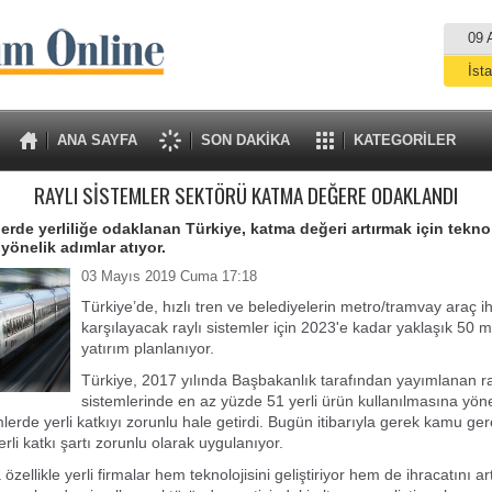
09 
İst
A
ANA SAYFA
SON DAKİKA
KATEGORİLER
RAYLI SİSTEMLER SEKTÖRÜ KATMA DEĞERE ODAKLANDI
lerde yerliliğe odaklanan Türkiye, katma değeri artırmak için teknol
yönelik adımlar atıyor.
03 Mayıs 2019 Cuma 17:18
Türkiye’de, hızlı tren ve belediyelerin metro/tramvay araç ih
karşılayacak raylı sistemler için 2023'e kadar yaklaşık 50 mi
yatırım planlanıyor.
Türkiye, 2017 yılında Başbakanlık tarafından yayımlanan ra
sistemlerinde en az yüzde 51 yerli ürün kullanılmasına yön
emlerde yerli katkıyı zorunlu hale getirdi. Bugün itibarıyla gerek kamu g
erli katkı şartı zorunlu olarak uygulanıyor.
ellikle yerli firmalar hem teknolojisini geliştiriyor hem de ihracatını art