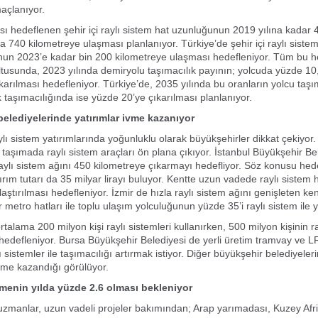
açlanıyor.
hedeflenen şehir içi raylı sistem hat uzunluğunun 2019 yılına kadar 
da 740 kilometreye ulaşması planlanıyor. Türkiye’de şehir içi raylı siste
un 2023’e kadar bin 200 kilometreye ulaşması hedefleniyor. Tüm bu h
ltusunda, 2023 yılında demiryolu taşımacılık payının; yolcuda yüzde 10,
karılması hedefleniyor. Türkiye’de, 2035 yılında bu oranların yolcu taşı
 taşımacılığında ise yüzde 20’ye çıkarılması planlanıyor.
elediyelerinde yatırımlar ivme kazanıyor
ylı sistem yatırımlarında yoğunluklu olarak büyükşehirler dikkat çekiyor
lu taşımada raylı sistem araçları ön plana çıkıyor. İstanbul Büyükşehir B
raylı sistem ağını 450 kilometreye çıkarmayı hedefliyor. Söz konusu hede
ırım tutarı da 35 milyar lirayı buluyor. Kentte uzun vadede raylı sistem h
aştırılması hedefleniyor. İzmir de hızla raylı sistem ağını genişleten ken
 metro hatları ile toplu ulaşım yolculuğunun yüzde 35’i raylı sistem ile y
rtalama 200 milyon kişi raylı sistemleri kullanırken, 500 milyon kişinin ra
 hedefleniyor. Bursa Büyükşehir Belediyesi de yerli üretim tramvay ve LR
lı sistemler ile taşımacılığı artırmak istiyor. Diğer büyükşehir belediyele
ivme kazandığı görülüyor.
enin yılda yüzde 2.6 olması bekleniyor
 uzmanlar, uzun vadeli projeler bakımından; Arap yarımadası, Kuzey Afrik