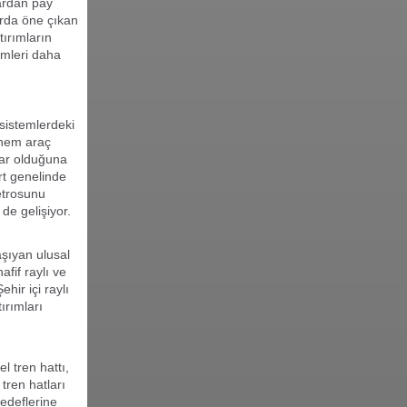
zardan pay
arda öne çıkan
tırımların
emleri daha
 sistemlerdeki
n hem araç
zar olduğuna
rt genelinde
metrosunu
de gelişiyor.
aşıyan ulusal
afif raylı ve
hir içi raylı
ırımları
l tren hattı,
tren hatları
hedeflerine