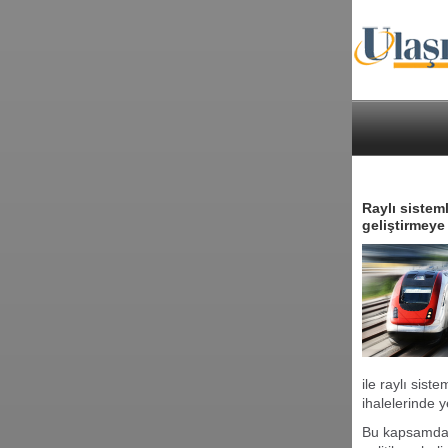
Raylı sistem
geliştirmeye 
ile raylı sist
ihalelerinde y
Bu kapsamda öz