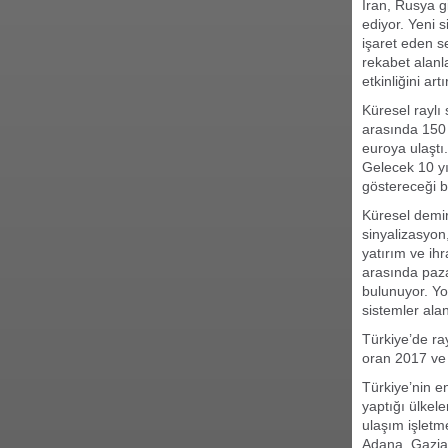
İran, Rusya g
ediyor. Yeni 
işaret eden se
rekabet alanl
etkinliğini art
Küresel raylı
arasında 150 
euroya ulaştı
Gelecek 10 yı
göstereceği b
Küresel demir
sinyalizasyon,
yatırım ve ih
arasında paza
bulunuyor. Yo
sistemler alan
Türkiye’de ra
oran 2017 ve 
Türkiye’nin e
yaptığı ülkele
ulaşım işletme
Adana, Gazia