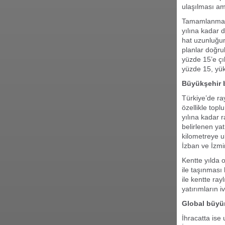
ulaşılması am
Tamamlanması 
yılına kadar 
hat uzunluğun
planlar doğru
yüzde 15’e çı
yüzde 15, yük
Büyükşehir b
Türkiye’de ra
özellikle top
yılına kadar 
belirlenen yat
kilometreye ul
İzban ve İzmir
Kentte yılda o
ile taşınması
ile kentte ray
yatırımların 
Global büyüm
İhracatta ise