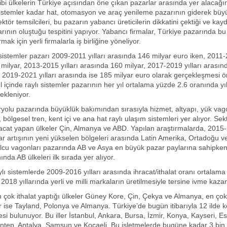
ibi ülkelerin Türkiye açısından öne çıkan pazarlar arasında yer alacağın
sistemler kadar hat, otomasyon ve araç yenileme pazarının giderek bü
ktör temsilcileri, bu pazarın yabancı üreticilerin dikkatini çektiği ve ka
arının oluştuğu tespitini yapıyor. Yabancı firmalar, Türkiye pazarında bu
ırmak için yerli firmalarla iş birliğine yöneliyor.
 sistemler pazarı 2009-2011 yılları arasında 146 milyar euro iken, 2011-2
milyar, 2013-2015 yılları arasında 160 milyar, 2017-2019 yılları arasın
. 2019-2021 yılları arasında ise 185 milyar euro olarak gerçekleşmesi ö
l içinde raylı sistemler pazarının her yıl ortalama yüzde 2.6 oranında y
ekleniyor.
yolu pazarında büyüklük bakımından sırasıyla hizmet, altyapı, yük vago
 bölgesel tren, kent içi ve ana hat raylı ulaşım sistemleri yer alıyor. Se
racat yapan ülkeler Çin, Almanya ve ABD. Yapılan araştırmalarda, 2015-2
r artışının yeni yükselen bölgeleri arasında Latin Amerika, Ortadoğu ve
lcu vagonları pazarında AB ve Asya en büyük pazar paylarına sahipken, 
ında AB ülkeleri ilk sırada yer alıyor.
ylı sistemlerde 2009-2016 yılları arasında ihracat/ithalat oranı ortalama
2018 yıllarında yerli ve milli markaların üretilmesiyle tersine ivme kaza
n çok ithalat yaptığı ülkeler Güney Kore, Çin, Çekya ve Almanya, en çok
r ise Tayland, Polonya ve Almanya. Türkiye’de bugün itibarıyla 12 ilde ken
si bulunuyor. Bu iller İstanbul, Ankara, Bursa, İzmir, Konya, Kayseri, Es
ntep, Antalya, Samsun ve Kocaeli. Bu işletmelerde bugüne kadar 3 bin