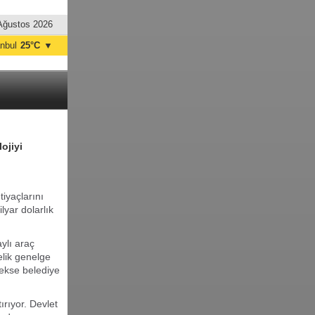
Ağustos 2026
anbul
25°C
▼
nkara
31°C
ojiyi
tiyaçlarını
lyar dolarlık
ylı araç
elik genelge
erekse belediye
ırıyor. Devlet