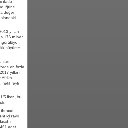
ı ifade
yüdüğüne
yda değer
 alandaki
013 yılları
da 176 milyar
ngörülüyor.
ıllık büyüme
nları,
ktörde en fazla
017 yılları
 Afrika
hafif raylı
 1/5 iken, bu
ndı.
 ihracat
t içi raylı
kişehir,
 461 adet