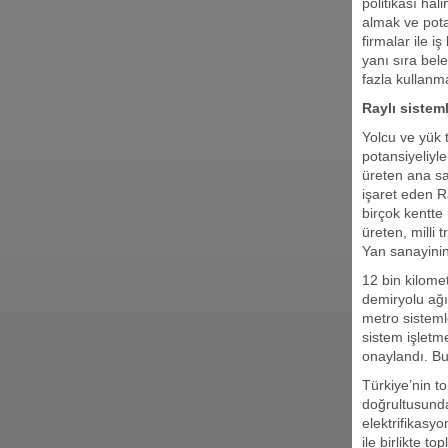
politikası hal
almak ve pota
firmalar ile i
yanı sıra bele
fazla kullanm
Raylı sisteml
Yolcu ve yük 
potansiyeliyle
üreten ana sa
işaret eden R
birçok kentte
üreten, milli 
Yan sanayinin
12 bin kilomet
demiryolu ağı 
metro sisteml
sistem işletme
onaylandı. Bu
Türkiye’nin t
doğrultusunda,
elektrifikasyo
ile birlikte t