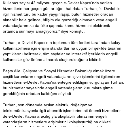
Kullanıcı sayısı 42 milyonu geçen e-Devlet Kapısı’nda verilen
hizmetlerin her geçen gün arttığını hatırlatan Turhan, “e-Devlet ile
ilgili hizmet türü bu kadar yaygınlaşıp, bütün hizmetler oradan
alınabilir hale gelince, bilişim okuryazarlığı olmayan veya engelli
vatandaşlarımıza da ülke çapında kamu hizmetini elektronik
ortamda sunmayı amaçlıyoruz.” diye konuştu.
Turhan, e-Devlet Kapısı’nın toplumun tüm fertleri tarafından kolay
kullanılabilmesi için erişim standartlarına uygun bir şekilde tasarım
yaptıklarını belirterek, tüm sayfalar ve interaktif içeriklerin engelli
kullanıcılar göz önüne alınarak oluşturulduğunu bildirdi.
Başta Aile, Çalışma ve Sosyal Hizmetler Bakanlığı olmak üzere
çeşitli kurumların engelli vatandaşların iş ve işlemlerini ilgilendiren
hizmetlerin e-Devlet Kapısı’na entegre edildiğini vurgulayan Turhan,
bu hizmetler sayesinde engelli vatandaşların kurumlara gitme
gerekliliğinin ortadan kalktığını söyledi.
Turhan, son dönemde açılan elektrik, doğalgaz ve
telekomünikasyonla ilgili abonelik işlemlerine ait önemli hizmetlerin
de e-Devlet Kapısı aracılığıyla ulaşılabilir olmasının engelli
vatandaşların hizmetlere erişimlerini kolaylaştırdığına dikkati