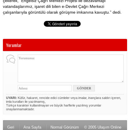
çekerek, “Engelsiz Çağrı Merkezi Projesi ile dezavantajlı
vatandaşlarımız, işaret dili bilen e-Devlet Çağrı Merkezi
çalışanlarıyla görüntülü olarak görüşme imkanına kavuştu.” dedi.
Yorumlar
UYARI:
Küfür, hakaret, rencide edici cümleler veya imalar, inançlara saldırı içeren,
imla kuralları ile yazılmamış,
Türkçe karakter kullanılmayan ve büyük harflerle yazılmış yorumlar
onaylanmamaktadır.
Geri
Ana Sayfa
Normal Görünüm
© 2005 Ulaşım Online