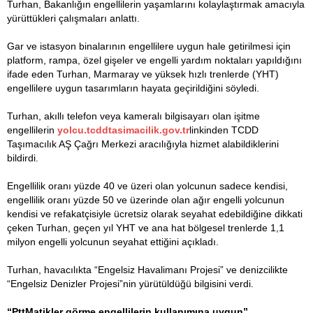
Turhan, Bakanlığın engellilerin yaşamlarını kolaylaştırmak amacıyla
yürüttükleri çalışmaları anlattı.
Gar ve istasyon binalarının engellilere uygun hale getirilmesi için
platform, rampa, özel gişeler ve engelli yardım noktaları yapıldığını
ifade eden Turhan, Marmaray ve yüksek hızlı trenlerde (YHT)
engellilere uygun tasarımların hayata geçirildiğini söyledi.
Turhan, akıllı telefon veya kameralı bilgisayarı olan işitme
engellilerin
yolcu.tcddtasimacilik.gov.tr
linkinden TCDD
Taşımacılık AŞ Çağrı Merkezi aracılığıyla hizmet alabildiklerini
bildirdi.
Engellilik oranı yüzde 40 ve üzeri olan yolcunun sadece kendisi,
engellilik oranı yüzde 50 ve üzerinde olan ağır engelli yolcunun
kendisi ve refakatçisiyle ücretsiz olarak seyahat edebildiğine dikkati
çeken Turhan, geçen yıl YHT ve ana hat bölgesel trenlerde 1,1
milyon engelli yolcunun seyahat ettiğini açıkladı.
Turhan, havacılıkta “Engelsiz Havalimanı Projesi” ve denizcilikte
“Engelsiz Denizler Projesi”nin yürütüldüğü bilgisini verdi.
“PttMatikler görme engellilerin kullanımına uygun”