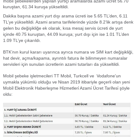
mobil şebekelerden yapılan yurtiçi aramalarda azami ücret 56.70
kuruştan, 61.34 kuruşa yükseltildi.
Dakika başına azami yurt dışı arama ücreti ise 5.65 TL’den, 6.11
TL’ye yükseltildi. Azami arama tarifelerinde yüzde 8.2’lik artışa denk
gelen bu değişikliğe ek olarak, kısa mesaj servis ücreti de yurt
içinde 40.75 kuruştan, 44.09 kuruşa; yurt dışı için ise 1.01 TL’den
1.09 TL’ye çıkarıldı.
BTK’nın kurul kararı uyarınca ayrıca numara ve SIM kart değişikliği,
hat devir, açma/kapama, ayrıntılı fatura ile bilinmeyen numaralar
servisleri için sunulan ücretlerin azami tutarları da yükseltildi.
Mobil şebeke işletmecileri TT Mobil, Turkcell ve Vodafone'un
uymakla yükümlü olduğu ve Nisan 2019 itibariyle geçerli olan yeni
Mobi̇l Elektroni̇k Haberleşme Hi̇zmetleri̇ Azami̇ Ücret Tari̇fesi̇ şöyle
oldu: