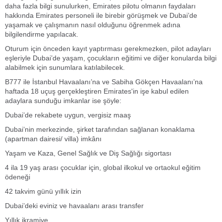
daha fazla bilgi sunulurken, Emirates pilotu olmanın faydaları
hakkında Emirates personeli ile birebir görüşmek ve Dubai’de
yaşamak ve çalışmanın nasıl olduğunu öğrenmek adına
bilgilendirme yapılacak.
Oturum için önceden kayıt yaptırması gerekmezken, pilot adayları
eşleriyle Dubai’de yaşam, çocukların eğitimi ve diğer konularda bilgi
alabilmek için sunumlara katılabilecek.
B777 ile İstanbul Havaalanı’na ve Sabiha Gökçen Havaalanı’na
haftada 18 uçuş gerçekleştiren Emirates'in işe kabul edilen
adaylara sunduğu imkanlar ise şöyle:
Dubai’de rekabete uygun, vergisiz maaş
Dubai’nin merkezinde, şirket tarafından sağlanan konaklama
(apartman dairesi/ villa) imkânı
Yaşam ve Kaza, Genel Sağlık ve Diş Sağlığı sigortası
4 ila 19 yaş arası çocuklar için, global ilkokul ve ortaokul eğitim
ödeneği
42 takvim günü yıllık izin
Dubai’deki eviniz ve havaalanı arası transfer
Yıllık ikramiye