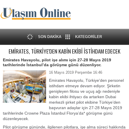
SON DAKİKA
KATEGORİLER
EMİRATES, TÜRKİYE'DEN KABİN EKİBİ İSTİHDAM EDECEK
Emirates Havayolu, pilot işe alımı için 27-28 Mayıs 2019
tarihlerinde İstanbul’da görüşme günü düzenliyor.
16 Mayıs 2019 Perşembe 16:46
Emirates Havayolu, Türkiye'den personel
istihdam etmeye devam ediyor. Şirketin
genişleyen filosu ve uçuş ağı nedeniyle
kabin ekibi ihtiyacı da artarken Dubai
merkezli şirket pilot ekibine Türkiye’den
başvuran adaylar için 27-28 Mayıs 2019
tarihlerinde Crowne Plaza İstanbul Florya’da* görüşme günü
düzenleyecek.
Pilot görüşme gününde, ilgilenen pilotlara, işe alma süreci hakkında