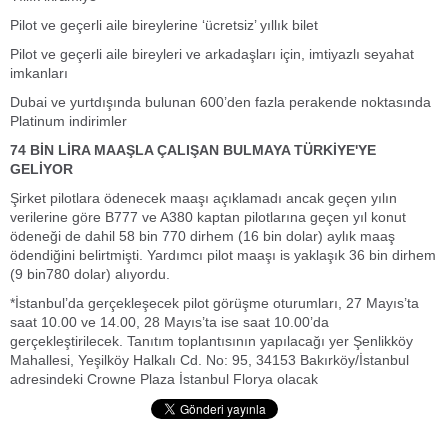
Pilot ve geçerli aile bireylerine ‘ücretsiz’ yıllık bilet
Pilot ve geçerli aile bireyleri ve arkadaşları için, imtiyazlı seyahat
imkanları
Dubai ve yurtdışında bulunan 600’den fazla perakende noktasında
Platinum indirimler
74 BİN LİRA MAAŞLA ÇALIŞAN BULMAYA TÜRKİYE'YE
GELİYOR
Şirket pilotlara ödenecek maaşı açıklamadı ancak geçen yılın
verilerine göre B777 ve A380 kaptan pilotlarına geçen yıl konut
ödeneği de dahil 58 bin 770 dirhem (16 bin dolar) aylık maaş
ödendiğini belirtmişti. Yardımcı pilot maaşı is yaklaşık 36 bin dirhem
(9 bin780 dolar) alıyordu.
*İstanbul’da gerçekleşecek pilot görüşme oturumları, 27 Mayıs’ta
saat 10.00 ve 14.00, 28 Mayıs’ta ise saat 10.00’da
gerçekleştirilecek. Tanıtım toplantısının yapılacağı yer Şenlikköy
Mahallesi, Yeşilköy Halkalı Cd. No: 95, 34153 Bakırköy/İstanbul
adresindeki Crowne Plaza İstanbul Florya olacak