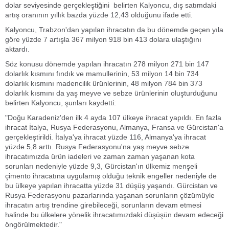
dolar seviyesinde gerçekleştiğini belirten Kalyoncu, dış satımdaki
artış oranının yıllık bazda yüzde 12,43 olduğunu ifade etti.
Kalyoncu, Trabzon'dan yapılan ihracatın da bu dönemde geçen yıla
göre yüzde 7 artışla 367 milyon 918 bin 413 dolara ulaştığını
aktardı.
Söz konusu dönemde yapılan ihracatın 278 milyon 271 bin 147
dolarlık kısmını fındık ve mamullerinin, 53 milyon 14 bin 734
dolarlık kısmını madencilik ürünlerinin, 48 milyon 784 bin 373
dolarlık kısmını da yaş meyve ve sebze ürünlerinin oluşturduğunu
belirten Kalyoncu, şunları kaydetti:
"Doğu Karadeniz'den ilk 4 ayda 107 ülkeye ihracat yapıldı. En fazla
ihracat İtalya, Rusya Federasyonu, Almanya, Fransa ve Gürcistan'a
gerçekleştirildi. İtalya'ya ihracat yüzde 116, Almanya'ya ihracat
yüzde 5,8 arttı. Rusya Federasyonu'na yaş meyve sebze
ihracatımızda ürün iadeleri ve zaman zaman yaşanan kota
sorunları nedeniyle yüzde 9,3, Gürcistan'ın ülkemiz menşeli
çimento ihracatına uygulamış olduğu teknik engeller nedeniyle de
bu ülkeye yapılan ihracatta yüzde 31 düşüş yaşandı. Gürcistan ve
Rusya Federasyonu pazarlarında yaşanan sorunların çözümüyle
ihracatın artış trendine girebileceği, sorunların devam etmesi
halinde bu ülkelere yönelik ihracatımızdaki düşüşün devam edeceği
öngörülmektedir."