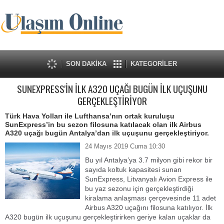
SON DAKİKA
KATEGORİLER
SUNEXPRESS'İN İLK A320 UÇAĞI BUGÜN İLK UÇUŞUNU
GERÇEKLEŞTİRİYOR
Türk Hava Yolları ile Lufthansa’nın ortak kuruluşu
SunExpress’in bu sezon filosuna katılacak olan ilk Airbus
A320 uçağı bugün Antalya’dan ilk uçuşunu gerçekleştiriyor.
24 Mayıs 2019 Cuma 10:30
Bu yıl Antalya’ya 3.7 milyon gibi rekor bir
sayıda koltuk kapasitesi sunan
SunExpress, Litvanyalı Avion Express ile
bu yaz sezonu için gerçekleştirdiği
kiralama anlaşması çerçevesinde 11 adet
Airbus A320 uçağını filosuna katılıyor. İlk
A320 bugün ilk uçuşunu gerçekleştirirken geriye kalan uçaklar da