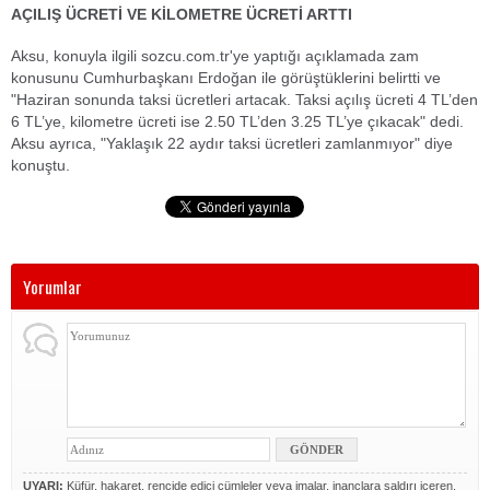
AÇILIŞ ÜCRETİ VE KİLOMETRE ÜCRETİ ARTTI
Aksu, konuyla ilgili sozcu.com.tr'ye yaptığı açıklamada zam
konusunu Cumhurbaşkanı Erdoğan ile görüştüklerini belirtti ve
"Haziran sonunda taksi ücretleri artacak. Taksi açılış ücreti 4 TL’den
6 TL’ye, kilometre ücreti ise 2.50 TL’den 3.25 TL’ye çıkacak" dedi.
Aksu ayrıca, "Yaklaşık 22 aydır taksi ücretleri zamlanmıyor" diye
konuştu.
Yorumlar
UYARI:
Küfür, hakaret, rencide edici cümleler veya imalar, inançlara saldırı içeren,